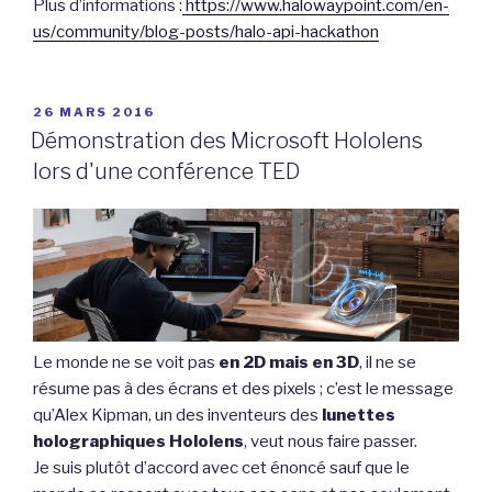
Plus d’informations :
https://www.halowaypoint.com/en-
us/community/blog-posts/halo-api-hackathon
PUBLIÉ
26 MARS 2016
LE
Démonstration des Microsoft Hololens
lors d'une conférence TED
Le monde ne se voit pas
en 2D mais en 3D
, il ne se
résume pas à des écrans et des pixels ; c’est le message
qu’Alex Kipman, un des inventeurs des
lunettes
holographiques Hololens
, veut nous faire passer.
Je suis plutôt d’accord avec cet énoncé sauf que le