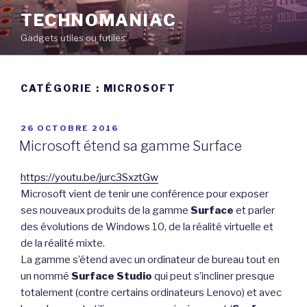
Aller
TECHNOMANIAC
au
Gadgets utiles ou futiles
contenu
principal
CATÉGORIE :
MICROSOFT
PUBLIÉ
26 OCTOBRE 2016
LE
Microsoft étend sa gamme Surface
https://youtu.be/jurc3SxztGw
Microsoft vient de tenir une conférence pour exposer
ses nouveaux produits de la gamme
Surface
et parler
des évolutions de Windows 10, de la réalité virtuelle et
de la réalité mixte.
La gamme s’étend avec un ordinateur de bureau tout en
un nommé
Surface Studio
qui peut s’incliner presque
totalement (contre certains ordinateurs Lenovo) et avec