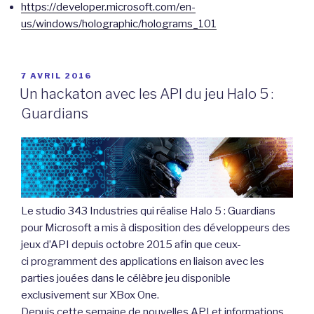
https://developer.microsoft.com/en-
us/windows/holographic/holograms_101
PUBLIÉ
7 AVRIL 2016
LE
Un hackaton avec les API du jeu Halo 5 :
Guardians
Le studio 343 Industries qui réalise Halo 5 : Guardians
pour Microsoft a mis à disposition des développeurs des
jeux d’API depuis octobre 2015 afin que ceux-
ci programment des applications en liaison avec les
parties jouées dans le célèbre jeu disponible
exclusivement sur XBox One.
Depuis cette semaine de nouvelles API et informations