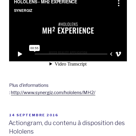
Plus d’informations
:
http://www.synergiz.com/hololens/MH2/
PUBLIÉ
14 SEPTEMBRE 2016
LE
Actiongram, du contenu à disposition des
Hololens