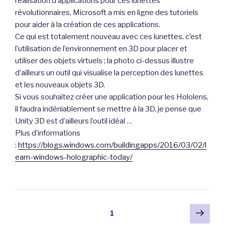
réalisation d’applications pour ces lunettes
révolutionnaires, Microsoft a mis en ligne des tutoriels
pour aider à la création de ces applications.
Ce qui est totalement nouveau avec ces lunettes, c’est
l’utilisation de l’environnement en 3D pour placer et
utiliser des objets virtuels ; la photo ci-dessus illustre
d’ailleurs un outil qui visualise la perception des lunettes
et les nouveaux objets 3D.
Si vous souhaitez créer une application pour les Hololens,
il faudra indéniablement se mettre à la 3D, je pense que
Unity 3D est d’ailleurs l’outil idéal …
Plus d’informations
:
https://blogs.windows.com/buildingapps/2016/03/02/l
earn-windows-holographic-today/
Pagination
Pag
Page
1
suiv
des