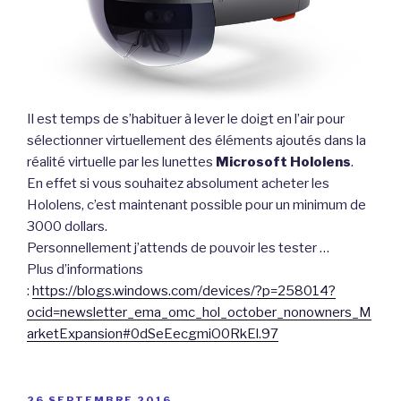
Il est temps de s’habituer à lever le doigt en l’air pour
sélectionner virtuellement des éléments ajoutés dans la
réalité virtuelle par les lunettes
Microsoft Hololens
.
En effet si vous souhaitez absolument acheter les
Hololens, c’est maintenant possible pour un minimum de
3000 dollars.
Personnellement j’attends de pouvoir les tester …
Plus d’informations
:
https://blogs.windows.com/devices/?p=258014?
ocid=newsletter_ema_omc_hol_october_nonowners_M
arketExpansion#0dSeEecgmiO0RkEl.97
PUBLIÉ
26 SEPTEMBRE 2016