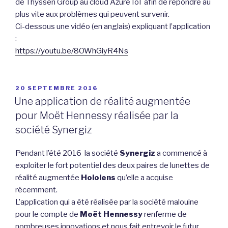
de Thyssen Group au cloud Azure IoT afin de répondre au
plus vite aux problèmes qui peuvent survenir.
Ci-dessous une vidéo (en anglais) expliquant l’application
:
https://youtu.be/8OWhGiyR4Ns
PUBLIÉ
20 SEPTEMBRE 2016
LE
Une application de réalité augmentée
pour Moët Hennessy réalisée par la
société Synergiz
Pendant l’été 2016 la société
Synergiz
a commencé à
exploiter le fort potentiel des deux paires de lunettes de
réalité augmentée
Hololens
qu’elle a acquise
récemment.
L’application qui a été réalisée par la société malouine
pour le compte de
Moët Hennessy
renferme de
nombreuses innovations et nous fait entrevoir le futur