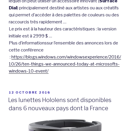
lequel on peut utiliser un accessoire innovant (
Surface
Dial
) principalement destiné aux artistes ou aux créatifs
qui permet d’accéder à des palettes de couleurs ou des
raccourcis très rapidement …
Le prix est à la hauteur des caractéristiques : la version
initiale est à 2999 $ …
Plus d’informationssur l’ensemble des annonces lors de
cette conférence
:
https://blogs.windows.com/windowsexperience/2016/
10/26/ten-things-we-announced-today-at-microsofts-
windows-10-event/
PUBLIÉ
12 OCTOBRE 2016
LE
Les lunettes Hololens sont disponibles
dans 6 nouveaux pays dont la France