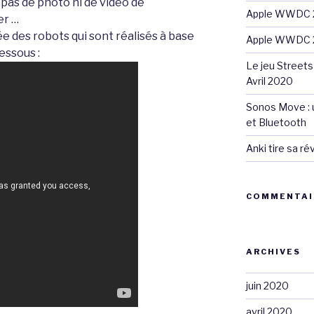
i pas de photo ni de vidéo de
Apple WWDC 2
er …
e des robots qui sont réalisés à base
Apple WWDC 2
ssous :
Le jeu Streets
Avril 2020
Sonos Move : u
et Bluetooth
Anki tire sa r
COMMENTAI
ARCHIVES
juin 2020
avril 2020