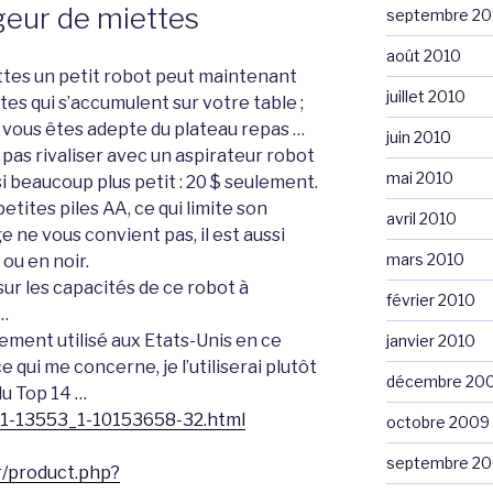
geur de miettes
septembre 20
août 2010
un petit robot peut maintenant
juillet 2010
tes qui s’accumulent sur votre table ;
i vous êtes adepte du plateau repas …
juin 2010
as rivaliser avec un aspirateur robot
mai 2010
i beaucoup plus petit : 20 $ seulement.
tites piles AA, ce qui limite son
avril 2010
e ne vous convient pas, il est aussi
mars 2010
 ou en noir.
ur les capacités de ce robot à
février 2010
 …
ortement utilisé aux Etats-Unis en ce
janvier 2010
 qui me concerne, je l’utiliserai plutôt
décembre 20
du Top 14 …
01-13553_1-10153658-32.html
octobre 2009
septembre 2
r/product.php?