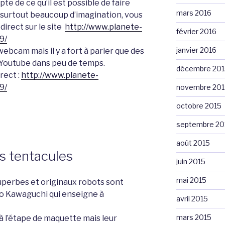
te de ce qu’il est possible de faire
mars 2016
surtout beaucoup d’imagination, vous
direct sur le site
http://www.planete-
février 2016
9/
janvier 2016
webcam mais il y a fort à parier que des
 Youtube dans peu de temps.
décembre 201
rect :
http://www.planete-
9/
novembre 201
octobre 2015
septembre 20
août 2015
s tentacules
juin 2015
mai 2015
perbes et originaux robots sont
ro Kawaguchi qui enseigne à
avril 2015
mars 2015
à l’étape de maquette mais leur