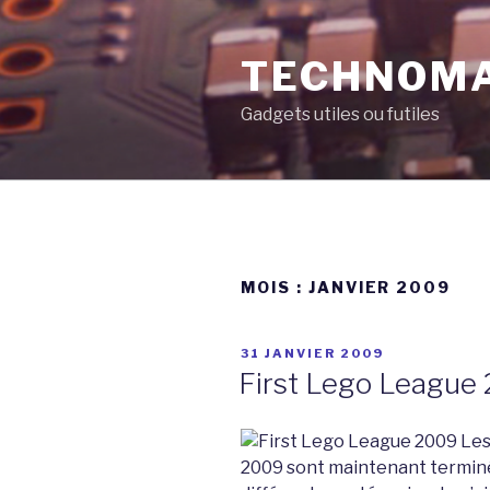
Aller
au
TECHNOM
contenu
principal
Gadgets utiles ou futiles
MOIS :
JANVIER 2009
PUBLIÉ
31 JANVIER 2009
LE
First Lego League 2
Les
2009 sont maintenant terminés