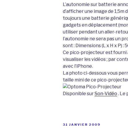
L’autonomie sur batterie anno
d’afficher une image de 1,5m 
toujours une batterie généri
gadgets en déplacement (mon p
utiliser pendant un aller-reto
l’autonomie ne sera pas un pr
sont :
Dimensions (L x H x P) : 5
Ce pico-projecteur est fourni
visualiser les vidéos ; par cont
avec l’iPhone.
La photo ci-dessous vous per
taille mini de ce pico-projecteu
Disponible sur
Son-Vidéo
. Le 
PUBLIÉ
31 JANVIER 2009