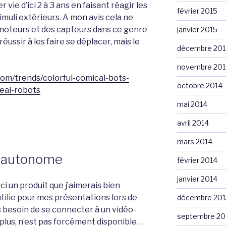
ie d’ici 2 à 3 ans en faisant réagir les
février 2015
imuli extérieurs. A mon avis cela ne
s moteurs et des capteurs dans ce genre
janvier 2015
ussir à les faire se déplacer, mais le
décembre 201
novembre 201
om/trends/colorful-comical-bots-
octobre 2014
eal-robots
mai 2014
avril 2014
mars 2014
r autonome
février 2014
janvier 2014
ci un produit que j’aimerais bien
utilie pour mes présentations lors de
décembre 201
s besoin de se connecter à un vidéo-
septembre 20
 plus, n’est pas forcément disponible …