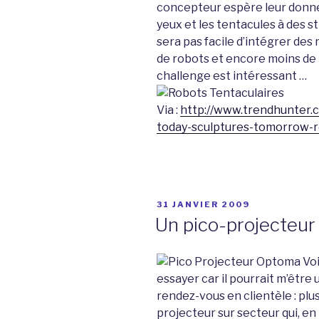
concepteur espère leur donner v
yeux et les tentacules à des st
sera pas facile d’intégrer de
de robots et encore moins de ré
challenge est intéressant …
Via :
http://www.trendhunter.c
today-sculptures-tomorrow-r
PUBLIÉ
31 JANVIER 2009
LE
Un pico-projecteu
Voi
essayer car il pourrait m’être 
rendez-vous en clientèle : plu
projecteur sur secteur qui, en