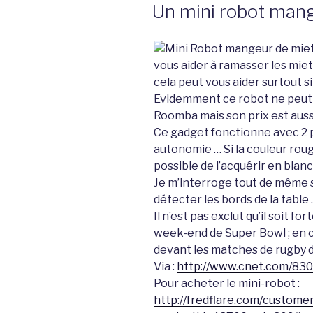
LE
Un mini robot man
vous aider à ramasser les miet
cela peut vous aider surtout s
Evidemment ce robot ne peut p
Roomba mais son prix est auss
Ce gadget fonctionne avec 2 pe
autonomie … Si la couleur roug
possible de l’acquérir en blanc
Je m’interroge tout de même s
détecter les bords de la table
Il n’est pas exclut qu’il soit f
week-end de Super Bowl ; en ce
devant les matches de rugby 
Via :
http://www.cnet.com/83
Pour acheter le mini-robot :
http://fredflare.com/custome