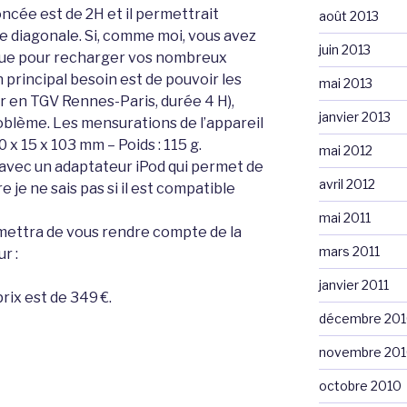
ncée est de 2H et il permettrait
août 2013
de diagonale. Si, comme moi, vous avez
juin 2013
que pour recharger vos nombreux
rincipal besoin est de pouvoir les
mai 2013
ur en TGV Rennes-Paris, durée 4 H),
janvier 2013
oblème. Les mensurations de l’appareil
0 x 15 x 103 mm – Poids : 115 g.
mai 2012
 avec un adaptateur iPod qui permet de
avril 2012
re je ne sais pas si il est compatible
mai 2011
mettra de vous rendre compte de la
mars 2011
r :
janvier 2011
prix est de 349 €.
décembre 20
novembre 20
octobre 2010