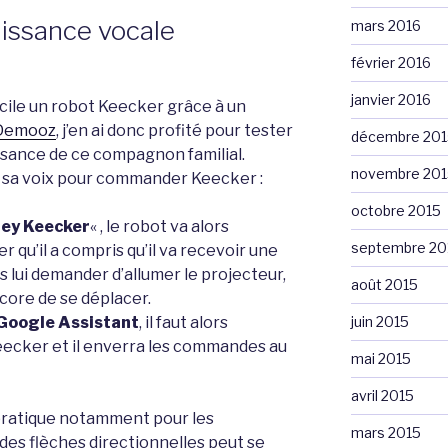
aissance vocale
mars 2016
février 2016
janvier 2016
icile un robot Keecker grâce à un
Demooz
, j’en ai donc profité pour tester
décembre 201
ssance de ce compagnon familial.
novembre 201
ser sa voix pour commander Keecker :
octobre 2015
ey Keecker
« , le robot va alors
septembre 20
r qu’il a compris qu’il va recevoir une
 lui demander d’allumer le projecteur,
août 2015
core de se déplacer.
juin 2015
Google Assistant
, il faut alors
eecker et il enverra les commandes au
mai 2015
avril 2015
 pratique notamment pour les
mars 2015
 des flèches directionnelles peut se