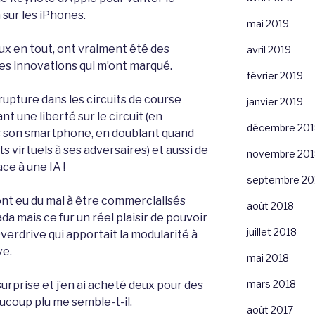
sur les iPhones.
mai 2019
aux en tout, ont vraiment été des
avril 2019
es innovations qui m’ont marqué.
février 2019
rupture dans les circuits de course
janvier 2019
une liberté sur le circuit (en
décembre 201
 son smartphone, en doublant quand
s virtuels à ses adversaires) et aussi de
novembre 201
ce à une IA !
septembre 20
ont eu du mal à être commercialisés
août 2018
da mais ce fur un réel plaisir de pouvoir
juillet 2018
Overdrive qui apportait la modularité à
ve.
mai 2018
mars 2018
urprise et j’en ai acheté deux pour des
ucoup plu me semble-t-il.
août 2017