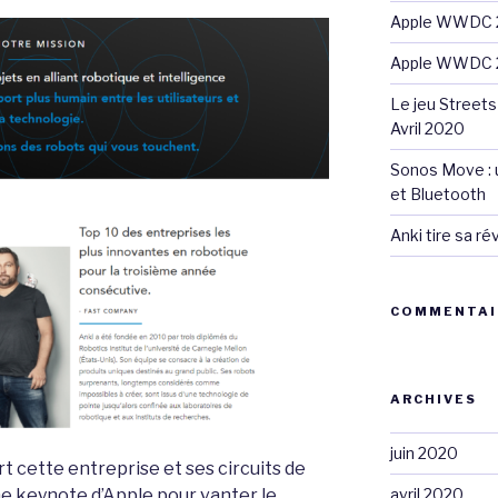
Apple WWDC 2
Apple WWDC 2
Le jeu Streets
Avril 2020
Sonos Move : u
et Bluetooth
Anki tire sa r
COMMENTAI
ARCHIVES
juin 2020
t cette entreprise et ses circuits de
ne keynote d’Apple pour vanter le
avril 2020