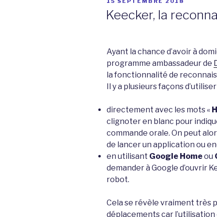
PUBLIÉ
15 SEPTEMBRE 2018
LE
Keecker, la reconn
Ayant la chance d’avoir à dom
programme ambassadeur de
la fonctionnalité de reconnai
Il y a plusieurs façons d’utili
directement avec les mots «
H
clignoter en blanc pour indique
commande orale. On peut alors
de lancer un application ou en
en utilisant
Google Home
ou
demander à Google d’ouvrir K
robot.
Cela se révèle vraiment très
déplacements car l’utilisation