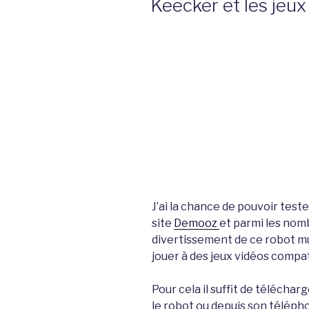
Keecker et les jeux
J’ai la chance de pouvoir test
site
Demooz
et parmi les nom
divertissement de ce robot mul
jouer à des jeux vidéos compa
Pour cela il suffit de téléchar
le robot ou depuis son télépho