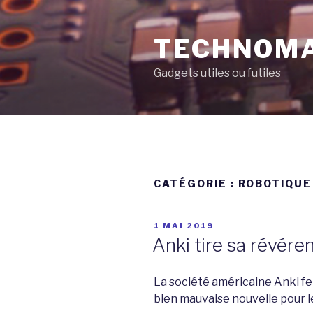
Aller
au
TECHNOM
contenu
principal
Gadgets utiles ou futiles
CATÉGORIE :
ROBOTIQUE
PUBLIÉ
1 MAI 2019
LE
Anki tire sa révére
La société américaine Anki fe
bien mauvaise nouvelle pour l