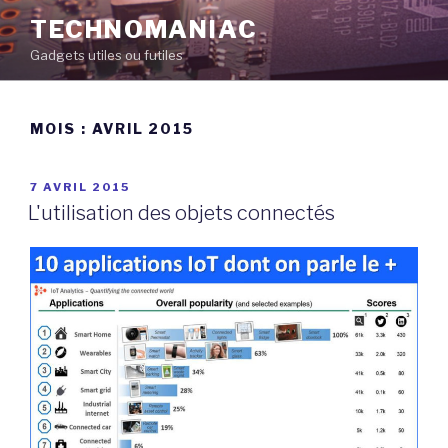
Aller
TECHNOMANIAC
au
Gadgets utiles ou futiles
contenu
principal
MOIS :
AVRIL 2015
PUBLIÉ
7 AVRIL 2015
LE
L'utilisation des objets connectés