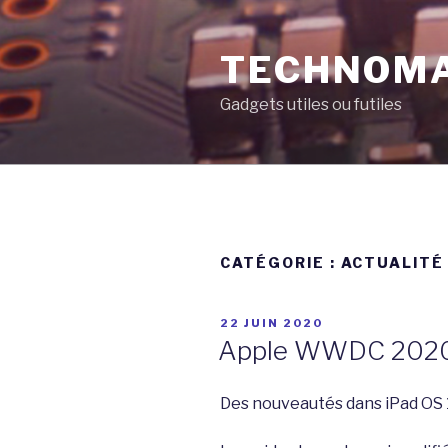
Aller
au
TECHNOM
contenu
principal
Gadgets utiles ou futiles
CATÉGORIE :
ACTUALITÉ
PUBLIÉ
22 JUIN 2020
LE
Apple WWDC 2020 
Des nouveautés dans iPad OS 