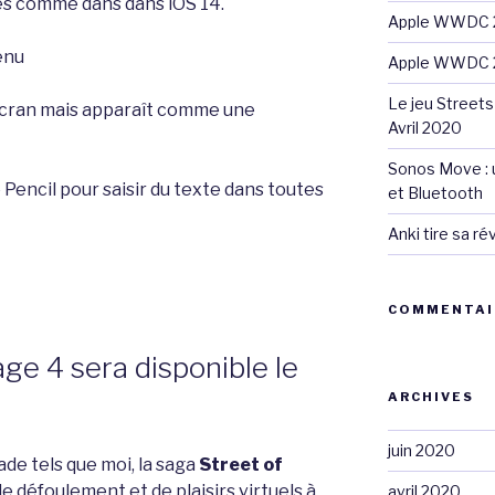
és comme dans dans iOS 14.
Apple WWDC 2
enu
Apple WWDC 2
Le jeu Streets
 l’écran mais apparaît comme une
Avril 2020
Sonos Move : u
le Pencil pour saisir du texte dans toutes
et Bluetooth
Anki tire sa r
COMMENTAI
age 4 sera disponible le
ARCHIVES
juin 2020
ade tels que moi, la saga
Street of
 défoulement et de plaisirs virtuels à
avril 2020