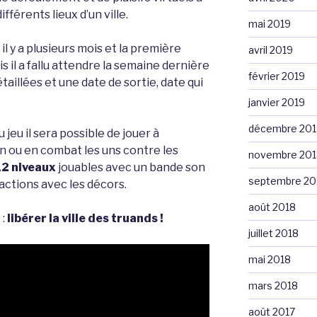
férents lieux d’un ville.
mai 2019
l y a plusieurs mois et la première
avril 2019
is il a fallu attendre la semaine dernière
février 2019
taillées et une date de sortie, date qui
janvier 2019
décembre 201
jeu il sera possible de jouer à
n ou en combat les uns contre les
novembre 201
12 niveaux
jouables avec un bande son
septembre 20
ractions avec les décors.
août 2018
 :
libérer la ville des truands !
juillet 2018
mai 2018
mars 2018
août 2017