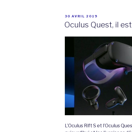
PUBLIÉ
30 AVRIL 2019
LE
Oculus Quest, il es
L’Oculus Rift S et l’Oculus Q