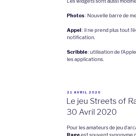
Les widgets sont aussi modifi
Photos
: Nouvelle barre de m
Appel
: il ne prend plus tout
notification.
Scribble
: utilisation de l’App
les applications.
PUBLIÉ
21 AVRIL 2020
LE
Le jeu Streets of R
30 Avril 2020
Pour les amateurs de jeu d’arc
Rage
est souvent synonyme de