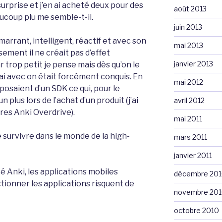
urprise et j’en ai acheté deux pour des
août 2013
ucoup plu me semble-t-il.
juin 2013
marrant, intelligent, réactif et avec son
mai 2013
ement il ne créait pas d’effet
janvier 2013
 trop petit je pense mais dès qu’on le
uai avec on était forcément conquis. En
mai 2012
sposaient d’un SDK ce qui, pour le
 plus lors de l’achat d’un produit (j’ai
avril 2012
res Anki Overdrive).
mai 2011
e survivre dans le monde de la high-
mars 2011
janvier 2011
té Anki, les applications mobiles
décembre 20
tionner les applications risquent de
novembre 20
octobre 2010