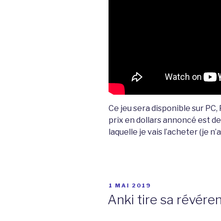
Ce jeu sera disponible sur PC,
prix en dollars annoncé est de 
laquelle je vais l’acheter (je n
PUBLIÉ
1 MAI 2019
LE
Anki tire sa révére