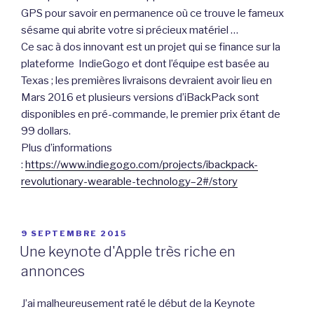
GPS pour savoir en permanence où ce trouve le fameux
sésame qui abrite votre si précieux matériel …
Ce sac à dos innovant est un projet qui se finance sur la
plateforme IndieGogo et dont l’équipe est basée au
Texas ; les premières livraisons devraient avoir lieu en
Mars 2016 et plusieurs versions d’iBackPack sont
disponibles en pré-commande, le premier prix étant de
99 dollars.
Plus d’informations
:
https://www.indiegogo.com/projects/ibackpack-
revolutionary-wearable-technology–2#/story
PUBLIÉ
9 SEPTEMBRE 2015
LE
Une keynote d'Apple très riche en
annonces
J’ai malheureusement raté le début de la Keynote