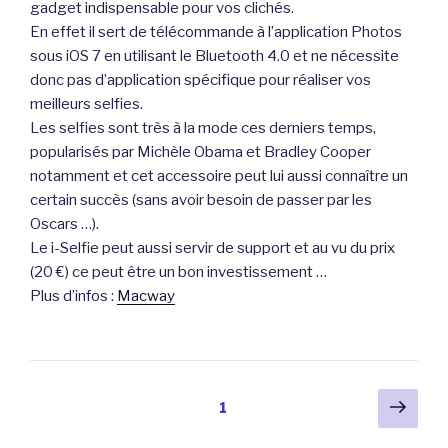
gadget indispensable pour vos clichés.
En effet il sert de télécommande à l’application Photos
sous iOS 7 en utilisant le Bluetooth 4.0 et ne nécessite
donc pas d’application spécifique pour réaliser vos
meilleurs selfies.
Les selfies sont très à la mode ces derniers temps,
popularisés par Michèle Obama et Bradley Cooper
notamment et cet accessoire peut lui aussi connaître un
certain succès (sans avoir besoin de passer par les
Oscars …).
Le i-Selfie peut aussi servir de support et au vu du prix
(20 €) ce peut être un bon investissement …
Plus d’infos :
Macway
Pagination
Pag
Page
1
suiv
des