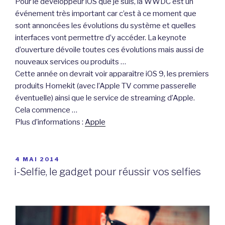
Pour le développeur iOS que je suis, la WWDC est un
événement très important car c’est à ce moment que
sont annoncées les évolutions du système et quelles
interfaces vont permettre d’y accéder. La keynote
d’ouverture dévoile toutes ces évolutions mais aussi de
nouveaux services ou produits …
Cette année on devrait voir apparaître iOS 9, les premiers
produits Homekit (avec l’Apple TV comme passerelle
éventuelle) ainsi que le service de streaming d’Apple.
Cela commence …
Plus d’informations :
Apple
PUBLIÉ
4 MAI 2014
LE
i-Selfie, le gadget pour réussir vos selfies