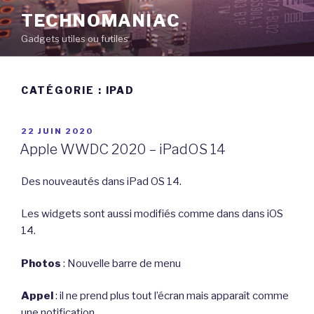
Aller
TECHNOMANIAC
au
Gadgets utiles ou futiles
contenu
principal
CATÉGORIE :
IPAD
PUBLIÉ
22 JUIN 2020
LE
Apple WWDC 2020 – iPadOS 14
Des nouveautés dans iPad OS 14.
Les widgets sont aussi modifiés comme dans dans iOS
14.
Photos
: Nouvelle barre de menu
Appel
: il ne prend plus tout l’écran mais apparaît comme
une notification.