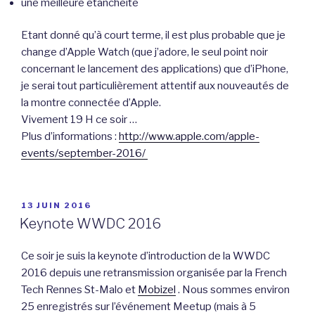
une meilleure étanchéité
Etant donné qu’à court terme, il est plus probable que je
change d’Apple Watch (que j’adore, le seul point noir
concernant le lancement des applications) que d’iPhone,
je serai tout particulièrement attentif aux nouveautés de
la montre connectée d’Apple.
Vivement 19 H ce soir …
Plus d’informations :
http://www.apple.com/apple-
events/september-2016/
PUBLIÉ
13 JUIN 2016
LE
Keynote WWDC 2016
Ce soir je suis la keynote d’introduction de la WWDC
2016 depuis une retransmission organisée par la French
Tech Rennes St-Malo et
Mobizel
. Nous sommes environ
25 enregistrés sur l’événement Meetup (mais à 5