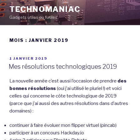
Aller
TECHNOMANIAC
au
Gadgets utiles ou futiles
contenu
principal
MOIS :
JANVIER 2019
PUBLIÉ
1 JANVIER 2019
LE
Mes résolutions technologiques 2019
La nouvelle année c’est aussi l’occasion de prendre
des
bonnes résolutions
(oui j’ai utilisé le pluriel !) et voici
celles qui concerne le côte technologique de 2019
(parce que j’ai aussi des autres résolutions dans d’autres
domaines) :
continuer à faire évoluer mon flipper virtuel (pincab)
participer à un concours Hackday.io