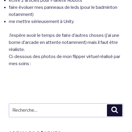
écrire 2 articles pour Planète Robots
faire évoluer mes panneaux de leds (pour le badminton
notamment)
me mettre sérieusement à Unity
J’espère avoir le temps de faire d’autres choses (j’ai une
borne d’arcade en attente notamment) mais il faut être
réaliste.
Ci-dessous des photos de mon flipper virtuel réalisé par
mes soins :
Recherche
Reche
pour
: