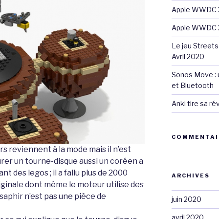
Apple WWDC 2
Apple WWDC 2
Le jeu Streets
Avril 2020
Sonos Move : u
et Bluetooth
Anki tire sa r
COMMENTAI
rs reviennent à la mode mais il n’est
urer un tourne-disque aussi un coréen a
ant des legos ; il a fallu plus de 2000
ARCHIVES
iginale dont même le moteur utilise des
 saphir n’est pas une pièce de
juin 2020
avril 2020