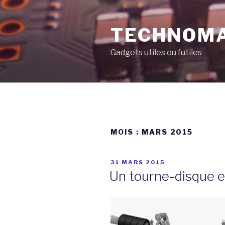
Aller
au
TECHNOM
contenu
principal
Gadgets utiles ou futiles
MOIS :
MARS 2015
PUBLIÉ
31 MARS 2015
LE
Un tourne-disque 