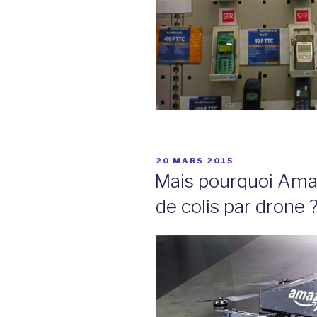
PUBLIÉ
20 MARS 2015
LE
Mais pourquoi Amazo
de colis par drone 