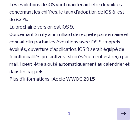
Les évolutions de iOS vont maintenant être dévoilées ;
concernant les chiffres, le taux d’adoption de iOS 8 est
de 83 %.
La prochaine version est iOS 9.
Concernant Siri il y a un milliard de requête par semaine et
connaît d’importantes évolutions avec iOS 9 : rappels
évolués, ouverture d’application. iOS 9 serait équipé de
fonctionnalités pro actives : si un événement est reçu par
mail, il peut-être ajouté automatiquement au calendrier et
dans les rappels.
Plus d’informations :
Apple WWDC 2015
Pagination
Pag
Page
1
suiv
des
publications