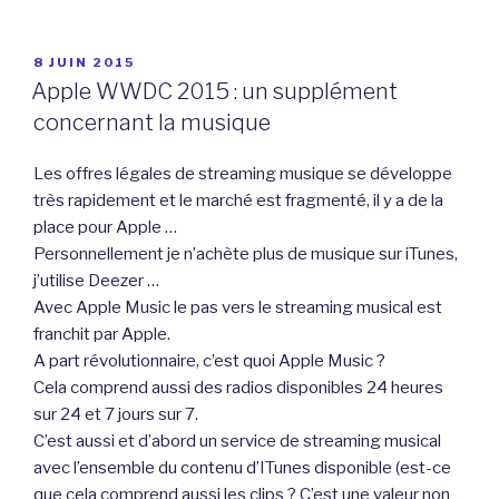
PUBLIÉ
8 JUIN 2015
LE
Apple WWDC 2015 : un supplément
concernant la musique
Les offres légales de streaming musique se développe
très rapidement et le marché est fragmenté, il y a de la
place pour Apple …
Personnellement je n’achète plus de musique sur iTunes,
j’utilise Deezer …
Avec Apple Music le pas vers le streaming musical est
franchit par Apple.
A part révolutionnaire, c’est quoi Apple Music ?
Cela comprend aussi des radios disponibles 24 heures
sur 24 et 7 jours sur 7.
C’est aussi et d’abord un service de streaming musical
avec l’ensemble du contenu d’ITunes disponible (est-ce
que cela comprend aussi les clips ? C’est une valeur non