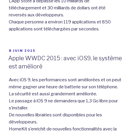
L’App Store a dépassé les 10 milliards de
téléchargement et 30 milliards de dollars ont été
reversés aux développeurs.
Chaque personne a environ 119 applications et 850
applications sont téléchargées par secondes.
PUBLIÉ
8 JUIN 2015
LE
Apple WWDC 2015 : avec iOS9, le système
est amélioré
Avec iOS 9, les performances sont améliorées et on peut
même gagner une heure de batterie sur son téléphone.
La sécurité est aussi grandement améliorée.
Le passage à iOS 9 ne demandera que 1,3 Go libre pour
s’installer.
De nouvelles librairies sont disponibles pour les
développeurs.
HomeKit s’enrichit de nouvelles fonctionnalités avec la