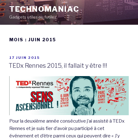
Aller
TECHNOMANIAC
au
Gadgets utiles ou futiles
contenu
principal
MOIS :
JUIN 2015
PUBLIÉ
17 JUIN 2015
LE
TEDx Rennes 2015, il fallait y être !!!
Pour la deuxième année consécutive j’ai assisté à TEDx
Rennes et je suis fier d’avoir pu participé à cet
événement et d’être parmi ceux qui peuvent dire « J’y