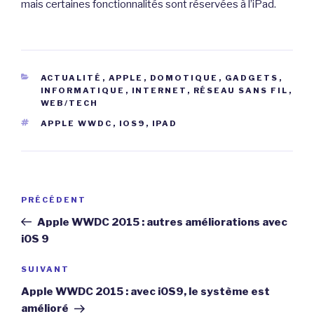
mais certaines fonctionnalités sont réservées à l’iPad.
CATÉGORIES
ACTUALITÉ
,
APPLE
,
DOMOTIQUE
,
GADGETS
,
INFORMATIQUE
,
INTERNET
,
RÉSEAU SANS FIL
,
WEB/TECH
ÉTIQUETTES
APPLE WWDC
,
IOS9
,
IPAD
Navigation
Article
PRÉCÉDENT
de
précédent
Apple WWDC 2015 : autres améliorations avec
l’article
iOS 9
Article
SUIVANT
suivant
Apple WWDC 2015 : avec iOS9, le système est
amélioré