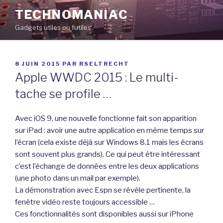
Aller
TECHNOMANIAC
au
Gadgets utiles ou futiles
contenu
principal
PUBLIÉ
8 JUIN 2015
PAR
RSELTRECHT
LE
Apple WWDC 2015 : Le multi-
tache se profile …
Avec iOS 9, une nouvelle fonctionne fait son apparition
sur iPad : avoir une autre application en même temps sur
l’écran (cela existe déjà sur Windows 8.1 mais les écrans
sont souvent plus grands). Ce qui peut être intéressant
c’est l’échange de données entre les deux applications
(une photo dans un mail par exemple).
La démonstration avec Espn se révèle pertinente, la
fenêtre vidéo reste toujours accessible …
Ces fonctionnalités sont disponibles aussi sur iPhone