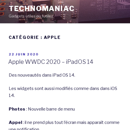
Aller
TECHNOMANIAC
au
Gadgets utiles ou futiles
contenu
principal
CATÉGORIE :
APPLE
PUBLIÉ
22 JUIN 2020
LE
Apple WWDC 2020 – iPadOS 14
Des nouveautés dans iPad OS 14.
Les widgets sont aussi modifiés comme dans dans iOS
14.
Photos
: Nouvelle barre de menu
Appel
: il ne prend plus tout l’écran mais apparaît comme
une notification.