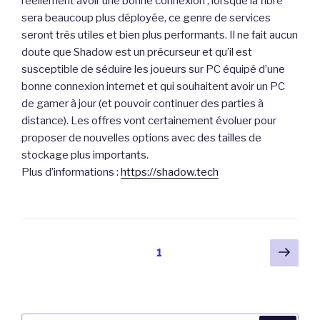
réellement avoir une bonne connexion ; lorsque la fibre
sera beaucoup plus déployée, ce genre de services
seront très utiles et bien plus performants. Il ne fait aucun
doute que Shadow est un précurseur et qu’il est
susceptible de séduire les joueurs sur PC équipé d’une
bonne connexion internet et qui souhaitent avoir un PC
de gamer à jour (et pouvoir continuer des parties à
distance). Les offres vont certainement évoluer pour
proposer de nouvelles options avec des tailles de
stockage plus importants.
Plus d’informations :
https://shadow.tech
Pagination
Pag
Page
1
suiv
des
publications