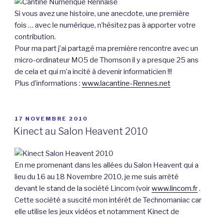
Si vous avez une histoire, une anecdote, une première
fois … avec le numérique, n’hésitez pas à apporter votre
contribution.
Pour ma part j’ai partagé ma premiėre rencontre avec un
micro-ordinateur MO5 de Thomson il y a presque 25 ans
de cela et qui m’a incité à devenir informaticien !!!
Plus d’informations :
www.lacantine-Rennes.net
PUBLIÉ
17 NOVEMBRE 2010
LE
Kinect au Salon Heavent 2010
En me promenant dans les allées du Salon Heavent qui a
lieu du 16 au 18 Novembre 2010, je me suis arrêté
devant le stand de la société Lincom (voir
www.lincom.fr
.
Cette société a suscité mon intérêt de Technomaniac car
elle utilise les jeux vidéos et notamment Kinect de