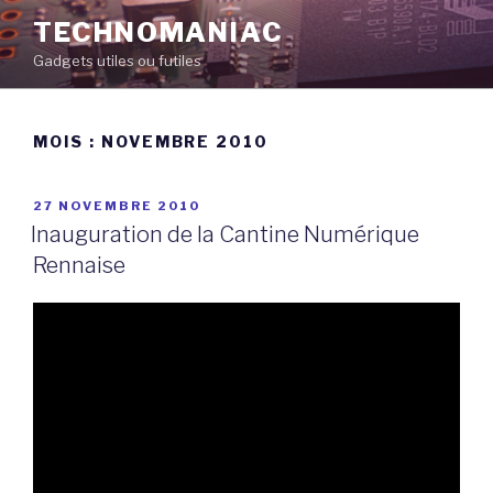
Aller
TECHNOMANIAC
au
Gadgets utiles ou futiles
contenu
principal
MOIS :
NOVEMBRE 2010
PUBLIÉ
27 NOVEMBRE 2010
LE
Inauguration de la Cantine Numérique
Rennaise