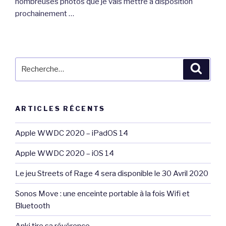
nombreuses photos que je vais mettre à disposition
prochainement …
Recherche
Reche
pour
:
ARTICLES RÉCENTS
Apple WWDC 2020 – iPadOS 14
Apple WWDC 2020 – iOS 14
Le jeu Streets of Rage 4 sera disponible le 30 Avril 2020
Sonos Move : une enceinte portable à la fois Wifi et
Bluetooth
Anki tire sa révérence