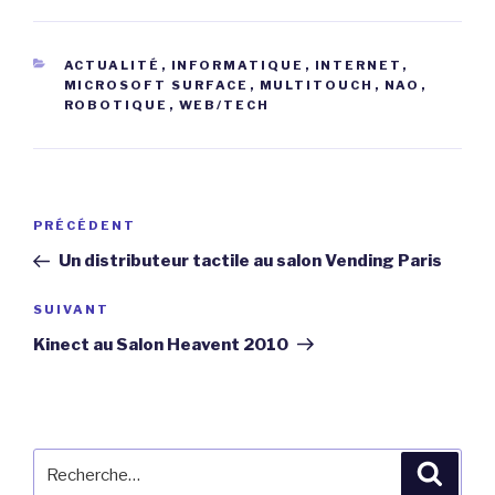
CATÉGORIES
ACTUALITÉ
,
INFORMATIQUE
,
INTERNET
,
MICROSOFT SURFACE
,
MULTITOUCH
,
NAO
,
ROBOTIQUE
,
WEB/TECH
Navigation
Article
PRÉCÉDENT
de
précédent
Un distributeur tactile au salon Vending Paris
l’article
Article
SUIVANT
suivant
Kinect au Salon Heavent 2010
Recherche
Reche
pour