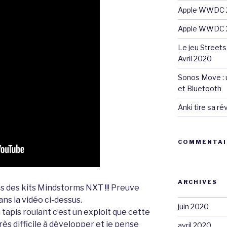
Apple WWDC 2
Apple WWDC 2
Le jeu Streets
Avril 2020
Sonos Move : u
et Bluetooth
Anki tire sa r
COMMENTAI
ARCHIVES
tés des kits Mindstorms NXT !!! Preuve
ns la vidéo ci-dessus.
juin 2020
tapis roulant c’est un exploit que cette
rès difficile à développer et je pense
avril 2020