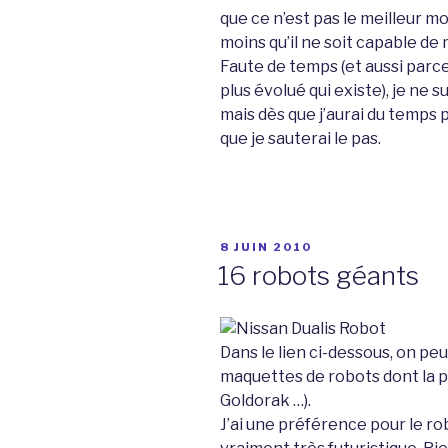
que ce n’est pas le meilleur 
moins qu’il ne soit capable de
Faute de temps (et aussi parce
plus évolué qui existe), je ne 
mais dès que j’aurai du temps 
que je sauterai le pas.
PUBLIÉ
8 JUIN 2010
LE
16 robots géants
Dans le lien ci-dessous, on pe
maquettes de robots dont la 
Goldorak …).
J’ai une préférence pour le ro