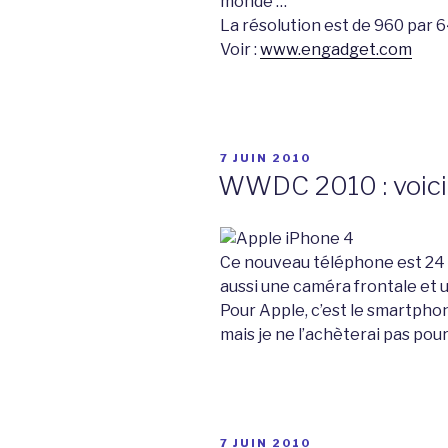
monde …
La résolution est de 960 par 640
Voir :
www.engadget.com
PUBLIÉ
7 JUIN 2010
LE
WWDC 2010 : voici 
Ce nouveau téléphone est 24 %
aussi une caméra frontale et 
Pour Apple, c’est le smartphon
mais je ne l’achèterai pas pour
PUBLIÉ
7 JUIN 2010