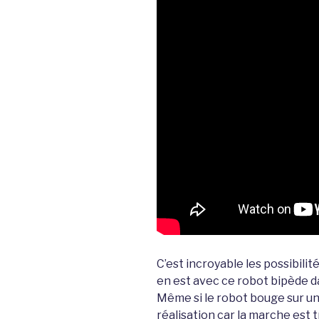
C’est incroyable les possibili
en est avec ce robot bipède da
Même si le robot bouge sur un 
réalisation car la marche est t