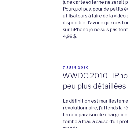
(une carte externe ne serait pa
Pourquoi pas, pour de petits 
utilisateurs à faire de la vidé
disponible. J’avoue que c’est un
sur l’iPhone je ne suis pas ten
4,99 $.
PUBLIÉ
7 JUIN 2010
LE
WWDC 2010 : iPhone
peu plus détaillées
La définition est manifesteme
révolutionnaire, j’attends la r
La comparaison de chargement
tombe à l’eau à cause d’un prob