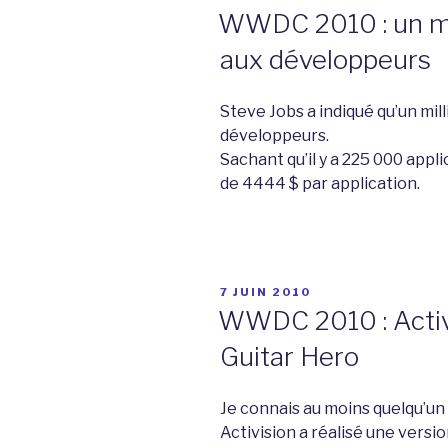
LE
WWDC 2010 : un mil
aux développeurs
Steve Jobs a indiqué qu’un mill
développeurs.
Sachant qu’il y a 225 000 app
de 4444 $ par application.
PUBLIÉ
7 JUIN 2010
LE
WWDC 2010 : Activi
Guitar Hero
Je connais au moins quelqu’un 
Activision a réalisé une versi