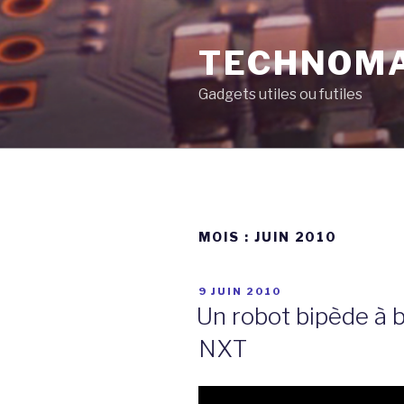
Aller
au
TECHNOM
contenu
principal
Gadgets utiles ou futiles
MOIS :
JUIN 2010
PUBLIÉ
9 JUIN 2010
LE
Un robot bipède à
NXT