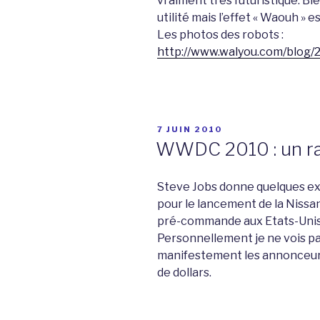
vraiment très futuristique. Bi
utilité mais l’effet « Waouh » est
Les photos des robots :
http://www.walyou.com/blog/
PUBLIÉ
7 JUIN 2010
LE
WWDC 2010 : un ra
Steve Jobs donne quelques exe
pour le lancement de la Nissan
pré-commande aux Etats-Unis
Personnellement je ne vois pa
manifestement les annonceurs 
de dollars.