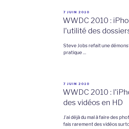
PUBLIÉ
7 JUIN 2010
LE
WWDC 2010 : iPhon
l'utilité des dossier
Steve Jobs refait une démonstr
pratique …
PUBLIÉ
7 JUIN 2010
LE
WWDC 2010 : l'iPho
des vidéos en HD
J’ai déjà du mal à faire des ph
fais rarement des vidéos surt