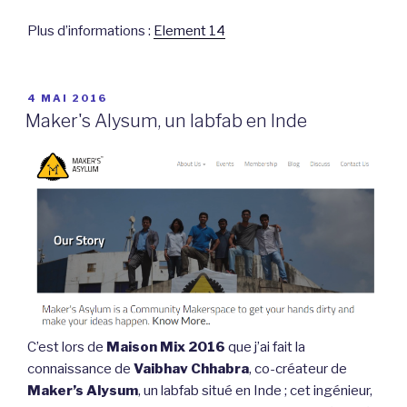
Plus d’informations :
Element 14
PUBLIÉ
4 MAI 2016
LE
Maker's Alysum, un labfab en Inde
C’est lors de
Maison Mix 2016
que j’ai fait la
connaissance de
Vaibhav Chhabra
, co-créateur de
Maker’s Alysum
, un labfab situé en Inde ; cet ingénieur,