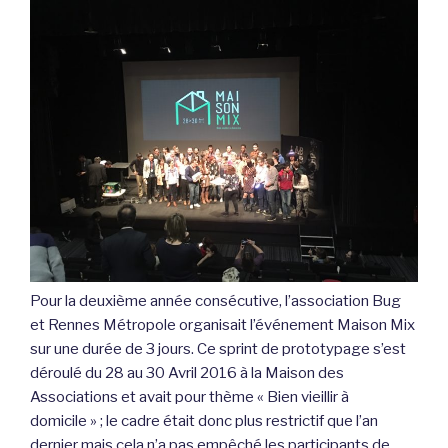
Pour la deuxième année consécutive, l’association Bug
et Rennes Métropole organisait l’événement Maison Mix
sur une durée de 3 jours. Ce sprint de prototypage s’est
déroulé du 28 au 30 Avril 2016 à la Maison des
Associations et avait pour thème « Bien vieillir à
domicile » ; le cadre était donc plus restrictif que l’an
dernier mais cela n’a pas empêché les participants de