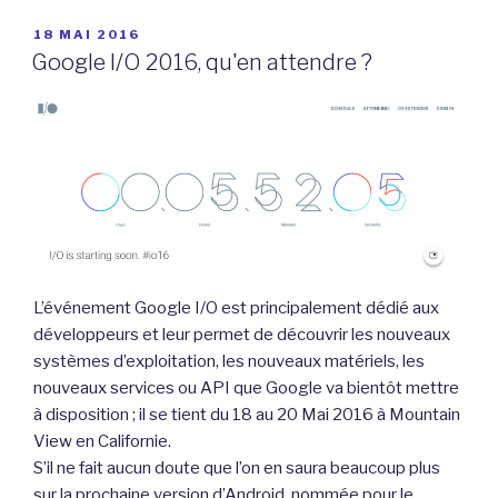
PUBLIÉ
18 MAI 2016
LE
Google I/O 2016, qu'en attendre ?
L’événement Google I/O est principalement dédié aux
développeurs et leur permet de découvrir les nouveaux
systèmes d’exploitation, les nouveaux matériels, les
nouveaux services ou API que Google va bientôt mettre
à disposition ; il se tient du 18 au 20 Mai 2016 à Mountain
View en Californie.
S’il ne fait aucun doute que l’on en saura beaucoup plus
sur la prochaine version d’Android, nommée pour le