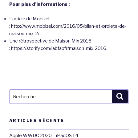
Pour plus d’informations :
L’article de Mobizel
:
http://www.mobizel.com/2016/05/bilan-et-projets-de-
maison-mix-2/
Une rétrospective de Maison Mix 2016
:
https://storify.com/labfabfr/maison-mix-2016
Recherche
Reche
pour
:
ARTICLES RÉCENTS
Apple WWDC 2020 – iPadOS 14