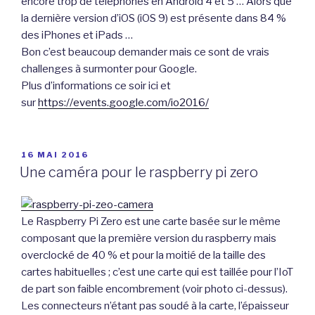
encore trop de téléphones en Android 4 et 5 … Alors que
la dernière version d’iOS (iOS 9) est présente dans 84 %
des iPhones et iPads …
Bon c’est beaucoup demander mais ce sont de vrais
challenges à surmonter pour Google.
Plus d’informations ce soir ici et
sur
https://events.google.com/io2016/
PUBLIÉ
16 MAI 2016
LE
Une caméra pour le raspberry pi zero
Le Raspberry Pi Zero est une carte basée sur le même
composant que la première version du raspberry mais
overclocké de 40 % et pour la moitié de la taille des
cartes habituelles ; c’est une carte qui est taillée pour l’IoT
de part son faible encombrement (voir photo ci-dessus).
Les connecteurs n’étant pas soudé à la carte, l’épaisseur