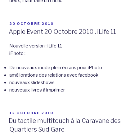
deux, il faut faire un choix.
PUBLIÉ
20 OCTOBRE 2010
LE
Apple Event 20 Octobre 2010 : iLife 11
Nouvelle version : iLife 11
iPhoto :
De nouveaux mode plein écrans pour iPhoto
améliorations des relations avec facebook
nouveaux slideshows
nouveaux livres à imprimer
PUBLIÉ
12 OCTOBRE 2010
LE
Du tactile multitouch à la Caravane des
Quartiers Sud Gare