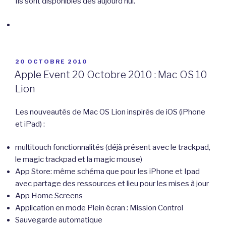
Ils sont disponibles dès aujourd’hui.
PUBLIÉ
20 OCTOBRE 2010
LE
Apple Event 20 Octobre 2010 : Mac OS 10
Lion
Les nouveautés de Mac OS Lion inspirés de iOS (iPhone
et iPad) :
multitouch fonctionnalités (déjà présent avec le trackpad,
le magic trackpad et la magic mouse)
App Store: même schéma que pour les iPhone et Ipad
avec partage des ressources et lieu pour les mises à jour
App Home Screens
Application en mode Plein écran : Mission Control
Sauvegarde automatique