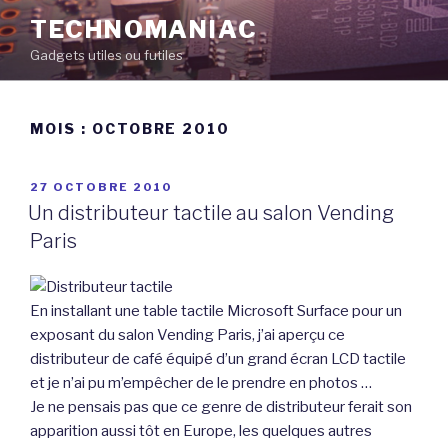
Aller
TECHNOMANIAC
au
Gadgets utiles ou futiles
contenu
principal
MOIS :
OCTOBRE 2010
PUBLIÉ
27 OCTOBRE 2010
LE
Un distributeur tactile au salon Vending
Paris
En installant une table tactile Microsoft Surface pour un
exposant du salon Vending Paris, j’ai aperçu ce
distributeur de café équipé d’un grand écran LCD tactile
et je n’ai pu m’empêcher de le prendre en photos …
Je ne pensais pas que ce genre de distributeur ferait son
apparition aussi tôt en Europe, les quelques autres