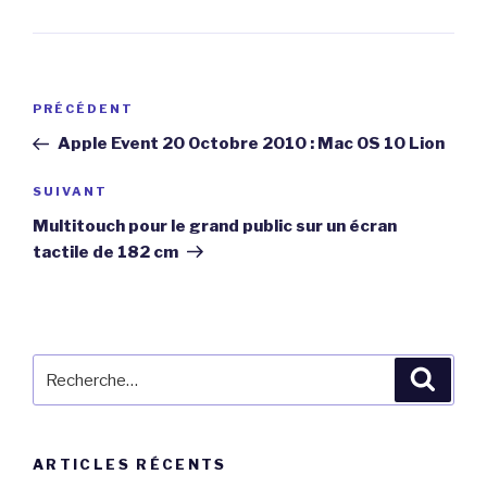
Navigation
Article
PRÉCÉDENT
de
précédent
Apple Event 20 Octobre 2010 : Mac OS 10 Lion
l’article
Article
SUIVANT
suivant
Multitouch pour le grand public sur un écran
tactile de 182 cm
Recherche
Reche
pour
:
ARTICLES RÉCENTS