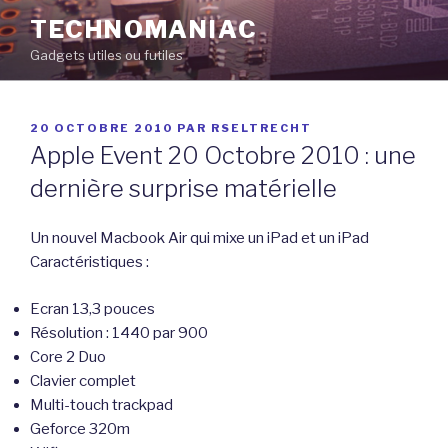
Aller
TECHNOMANIAC
au
Gadgets utiles ou futiles
contenu
principal
PUBLIÉ
20 OCTOBRE 2010
PAR
RSELTRECHT
LE
Apple Event 20 Octobre 2010 : une
dernière surprise matérielle
Un nouvel Macbook Air qui mixe un iPad et un iPad
Caractéristiques :
Ecran 13,3 pouces
Résolution : 1440 par 900
Core 2 Duo
Clavier complet
Multi-touch trackpad
Geforce 320m