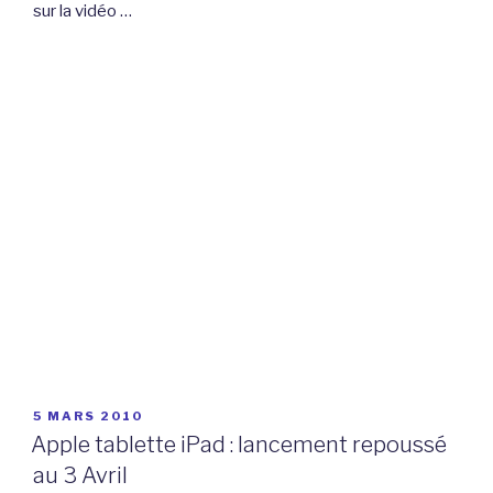
sur la vidéo …
PUBLIÉ
5 MARS 2010
LE
Apple tablette iPad : lancement repoussé
au 3 Avril