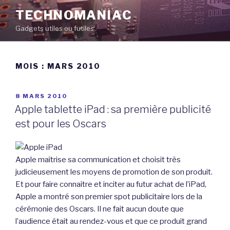
Aller
TECHNOMANIAC
au
Gadgets utiles ou futiles
contenu
principal
MOIS :
MARS 2010
PUBLIÉ
8 MARS 2010
LE
Apple tablette iPad : sa première publicité
est pour les Oscars
Apple maîtrise sa communication et choisit très
judicieusement les moyens de promotion de son produit.
Et pour faire connaitre et inciter au futur achat de l’iPad,
Apple a montré son premier spot publicitaire lors de la
cérémonie des Oscars. Il ne fait aucun doute que
l’audience était au rendez-vous et que ce produit grand