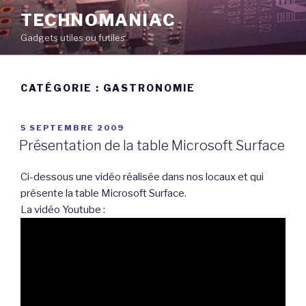
Aller
TECHNOMANIAC
au
Gadgets utiles ou futiles
contenu
principal
CATÉGORIE :
GASTRONOMIE
PUBLIÉ
5 SEPTEMBRE 2009
LE
Présentation de la table Microsoft Surface
Ci-dessous une vidéo réalisée dans nos locaux et qui
présente la table Microsoft Surface.
La vidéo Youtube :