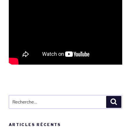
Recherche
Reche
pour
:
ARTICLES RÉCENTS