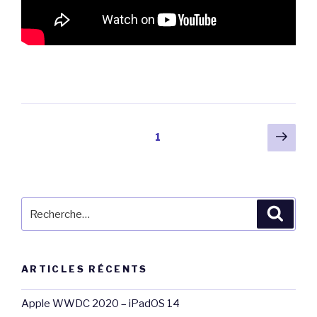
Pagination
Pag
Page
1
suiv
des
publications
Recherche
Reche
pour
:
ARTICLES RÉCENTS
Apple WWDC 2020 – iPadOS 14