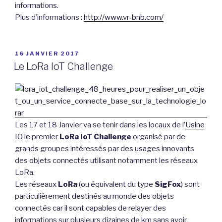
informations.
Plus d’informations :
http://www.vr-bnb.com/
PUBLIÉ
16 JANVIER 2017
LE
Le LoRa IoT Challenge
Les 17 et 18 Janvier va se tenir dans les locaux de l’
Usine
IO
le premier
LoRa IoT Challenge
organisé par de
grands groupes intéressés par des usages innovants
des objets connectés utilisant notamment les réseaux
LoRa.
Les réseaux
LoRa
(ou équivalent du type
SigFox
) sont
particulièrement destinés au monde des objets
connectés car il sont capables de relayer des
informations sur plusieurs dizaines de km sans avoir