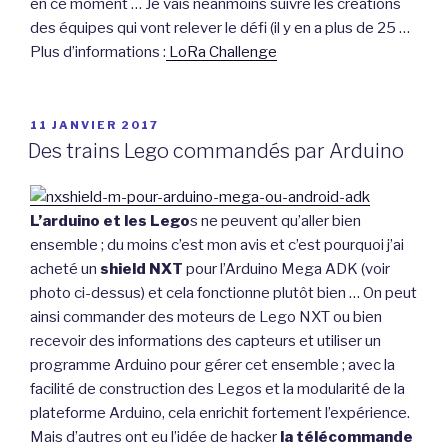
en ce moment … Je vais néanmoins suivre les créations
des équipes qui vont relever le défi (il y en a plus de 25 …
Plus d’informations :
LoRa Challenge
PUBLIÉ
11 JANVIER 2017
LE
Des trains Lego commandés par Arduino
L’arduino et les Lego
s ne peuvent qu’aller bien
ensemble ; du moins c’est mon avis et c’est pourquoi j’ai
acheté un
shield NXT
pour l’Arduino Mega ADK (voir
photo ci-dessus) et cela fonctionne plutôt bien … On peut
ainsi commander des moteurs de Lego NXT ou bien
recevoir des informations des capteurs et utiliser un
programme Arduino pour gérer cet ensemble ; avec la
facilité de construction des Legos et la modularité de la
plateforme Arduino, cela enrichit fortement l’expérience.
Mais d’autres ont eu l’idée de hacker
la télécommande