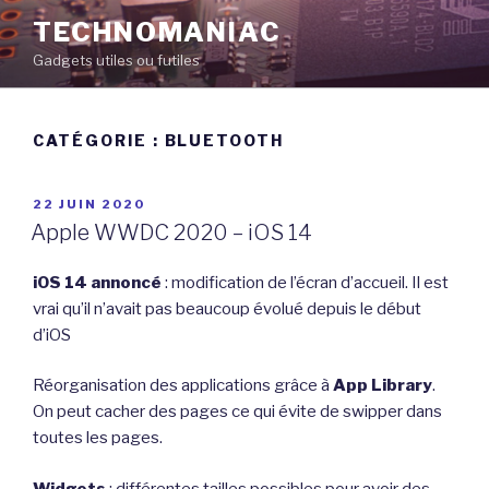
Aller
TECHNOMANIAC
au
Gadgets utiles ou futiles
contenu
principal
CATÉGORIE :
BLUETOOTH
PUBLIÉ
22 JUIN 2020
LE
Apple WWDC 2020 – iOS 14
iOS 14 annoncé
: modification de l’écran d’accueil. Il est
vrai qu’il n’avait pas beaucoup évolué depuis le début
d’iOS
Réorganisation des applications grâce à
App Library
.
On peut cacher des pages ce qui évite de swipper dans
toutes les pages.
Widgets
: différentes tailles possibles pour avoir des