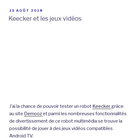
PUBLIÉ
15 AOÛT 2018
LE
Keecker et les jeux vidéos
J’ai la chance de pouvoir tester un robot
Keecker
grâce
au site
Demooz
et parmi les nombreuses fonctionnalités
de divertissement de ce robot multimédia se trouve la
possibilité de jouer à des jeux vidéos compatibles
Android TV.