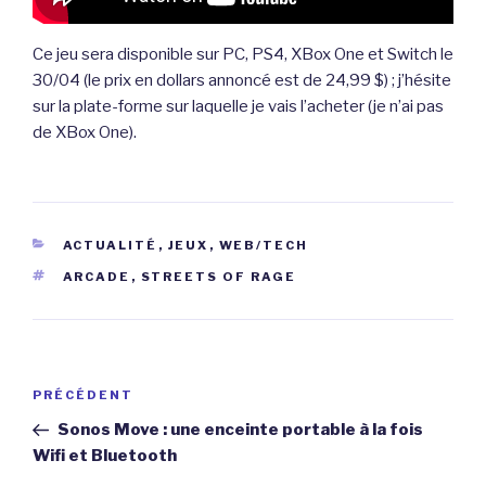
Ce jeu sera disponible sur PC, PS4, XBox One et Switch le
30/04 (le prix en dollars annoncé est de 24,99 $) ; j’hésite
sur la plate-forme sur laquelle je vais l’acheter (je n’ai pas
de XBox One).
CATÉGORIES
ACTUALITÉ
,
JEUX
,
WEB/TECH
ÉTIQUETTES
ARCADE
,
STREETS OF RAGE
Navigation
Article
PRÉCÉDENT
de
précédent
Sonos Move : une enceinte portable à la fois
l’article
Wifi et Bluetooth