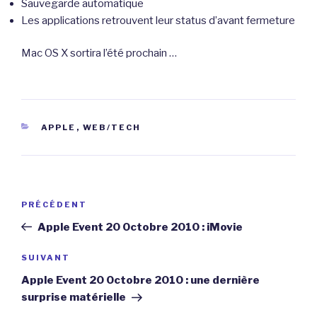
Sauvegarde automatique
Les applications retrouvent leur status d’avant fermeture
Mac OS X sortira l’été prochain …
CATÉGORIES
APPLE
,
WEB/TECH
Navigation
Article
PRÉCÉDENT
de
précédent
Apple Event 20 Octobre 2010 : iMovie
l’article
Article
SUIVANT
suivant
Apple Event 20 Octobre 2010 : une dernière
surprise matérielle