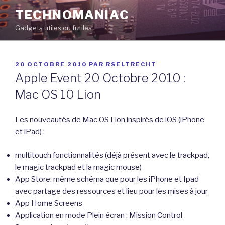
Aller
TECHNOMANIAC
au
Gadgets utiles ou futiles
contenu
principal
PUBLIÉ
20 OCTOBRE 2010
PAR
RSELTRECHT
LE
Apple Event 20 Octobre 2010 :
Mac OS 10 Lion
Les nouveautés de Mac OS Lion inspirés de iOS (iPhone
et iPad) :
multitouch fonctionnalités (déjà présent avec le trackpad,
le magic trackpad et la magic mouse)
App Store: même schéma que pour les iPhone et Ipad
avec partage des ressources et lieu pour les mises à jour
App Home Screens
Application en mode Plein écran : Mission Control