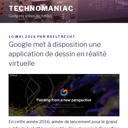
Aller
TECHNOMANIAC
au
Gadgets utiles ou futiles
contenu
principal
PUBLIÉ
10 MAI 2016
PAR
RSELTRECHT
LE
Google met à disposition une
application de dessin en réalité
virtuelle
En cette année 2016, année de lancement pour le grand