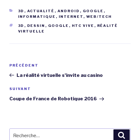
CATÉGORIES
3D
,
ACTUALITÉ
,
ANDROID
,
GOOGLE
,
INFORMATIQUE
,
INTERNET
,
WEB/TECH
ÉTIQUETTES
3D
,
DESSIN
,
GOOGLE
,
HTC VIVE
,
RÉALITÉ
VIRTUELLE
Navigation
Article
PRÉCÉDENT
de
précédent
La réalité virtuelle s'invite au casino
l’article
Article
SUIVANT
suivant
Coupe de France de Robotique 2016
Recherche
Reche
pour