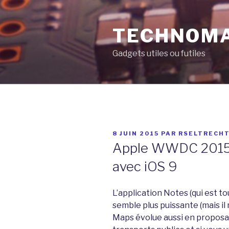
Aller
au
TECHNOM
contenu
principal
Gadgets utiles ou futiles
PUBLIÉ
8 JUIN 2015
PAR
RSELTRECH
LE
Apple WWDC 2015 :
avec iOS 9
L’application Notes (qui est 
semble plus puissante (mais il
Maps évolue aussi en proposan