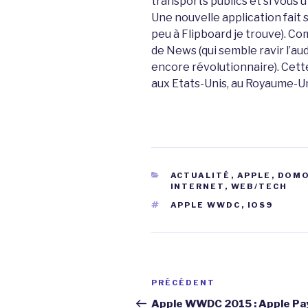
transports publics et si vous 
Une nouvelle application fait 
peu à Flipboard je trouve). Co
de News (qui semble ravir l’au
encore révolutionnaire). Cett
aux Etats-Unis, au Royaume-Uni
CATÉGORIES
ACTUALITÉ
,
APPLE
,
DOMO
INTERNET
,
WEB/TECH
ÉTIQUETTES
APPLE WWDC
,
IOS9
Navigation
Article
PRÉCÉDENT
de
précédent
Apple WWDC 2015 : Apple Pa