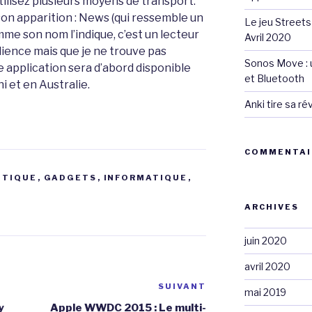
utilisez plusieurs moyens de transport.
son apparition : News (qui ressemble un
Le jeu Streets
mme son nom l’indique, c’est un lecteur
Avril 2020
dience mais que je ne trouve pas
Sonos Move : u
e application sera d’abord disponible
et Bluetooth
 et en Australie.
Anki tire sa r
COMMENTAI
TIQUE
,
GADGETS
,
INFORMATIQUE
,
ARCHIVES
juin 2020
avril 2020
SUIVANT
Article
mai 2019
suivant
y
Apple WWDC 2015 : Le multi-