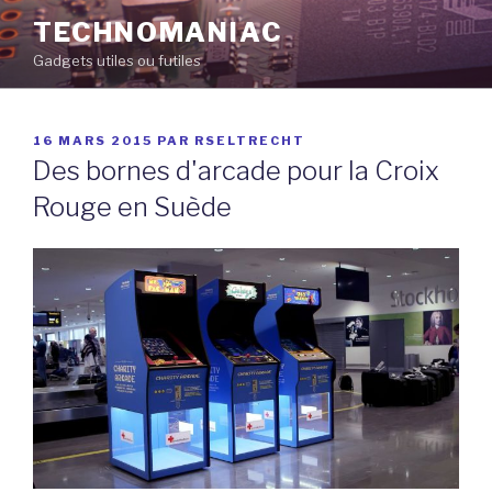
Aller
TECHNOMANIAC
au
Gadgets utiles ou futiles
contenu
principal
PUBLIÉ
16 MARS 2015
PAR
RSELTRECHT
LE
Des bornes d'arcade pour la Croix
Rouge en Suède