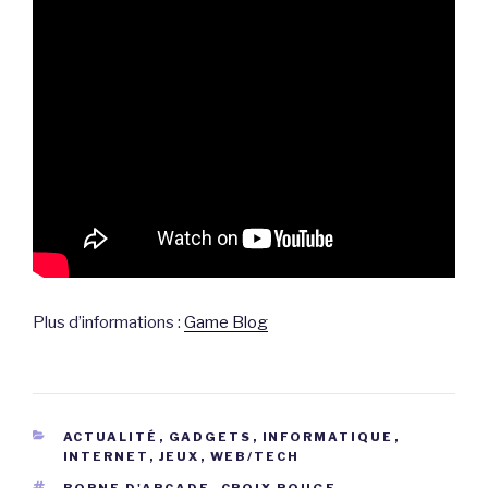
Plus d’informations :
Game Blog
CATÉGORIES
ACTUALITÉ
,
GADGETS
,
INFORMATIQUE
,
INTERNET
,
JEUX
,
WEB/TECH
ÉTIQUETTES
BORNE D'ARCADE
,
CROIX ROUGE