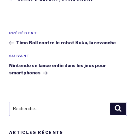
Navigation
Article
PRÉCÉDENT
de
précédent
Timo Boll contre le robot Kuka, la revanche
l’article
Article
SUIVANT
suivant
Nintendo se lance enfin dans les jeux pour
smartphones
Recherche
Reche
pour
:
ARTICLES RÉCENTS