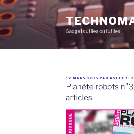
Aller
au
TECHNOM
contenu
principal
Gadgets utiles ou futiles
PUBLIÉ
12 MARS 2015
PAR
RSELTREC
LE
Planète robots n°
articles