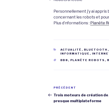
Personnellement j’y ai appri
concernant les robots et pour
Plus d’nformations :
Planète R
CATÉGORIES
ACTUALITÉ
,
BLUETOOTH
INFORMATIQUE
,
INTERNE
ÉTIQUETTES
BB8
,
PLANÈTE ROBOTS
,
Navigation
Article
PRÉCÉDENT
de
précédent
Trois moteurs de création de
presque multiplateforme
l’article