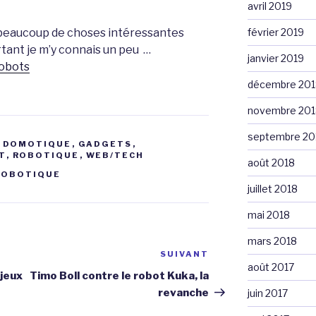
avril 2019
s beaucoup de choses intéressantes
février 2019
tant je m’y connais un peu …
janvier 2019
obots
décembre 201
novembre 201
septembre 20
,
DOMOTIQUE
,
GADGETS
,
T
,
ROBOTIQUE
,
WEB/TECH
août 2018
ROBOTIQUE
juillet 2018
mai 2018
mars 2018
SUIVANT
Article
août 2017
suivant
 jeux
Timo Boll contre le robot Kuka, la
revanche
juin 2017