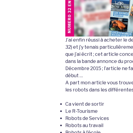
J’ai enfin réussi à acheter le
32) et j’y tenais particulièremen
que j’ai écrit ; cet article co
dans la bande annonce du proc
Décembre 2015 ; l’article ne fa
début …
A part mon article vous trou
les robots dans les différente
Ca vient de sortir
Le R-Tourisme
Robots de Services
Robots au travail
Robots à l’école