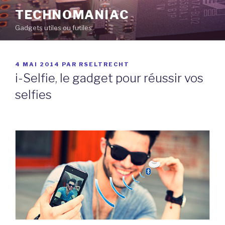
Aller
TECHNOMANIAC
au
Gadgets utiles ou futiles
contenu
principal
PUBLIÉ
4 MAI 2014
PAR
RSELTRECHT
LE
i-Selfie, le gadget pour réussir vos
selfies