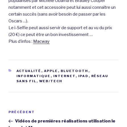
popularisés par Michèle Obama et Bradley Cooper
notamment et cet accessoire peut lui aussi connaître un
certain succès (sans avoir besoin de passer par les
Oscars …).
Le i-Selfie peut aussi servir de support et au vu du prix
(20 €) ce peut être un bon investissement …
Plus d’infos :
Macway
CATÉGORIES
ACTUALITÉ
,
APPLE
,
BLUETOOTH
,
INFORMATIQUE
,
INTERNET
,
IPAD
,
RÉSEAU
SANS FIL
,
WEB/TECH
Navigation
Article
PRÉCÉDENT
de
précédent
Vidéos de premières réalisations utilisation le
l’article