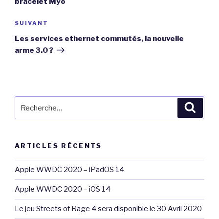
bracelet Myo
Article
SUIVANT
suivant
Les services ethernet commutés, la nouvelle
arme 3.0 ?
Recherche
Reche
pour
:
ARTICLES RÉCENTS
Apple WWDC 2020 – iPadOS 14
Apple WWDC 2020 – iOS 14
Le jeu Streets of Rage 4 sera disponible le 30 Avril 2020