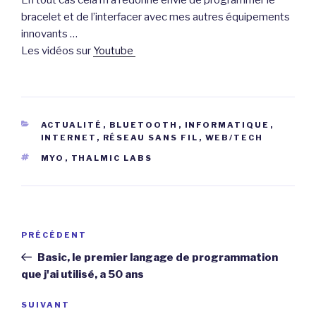
En tout cas cela m’a redonné envie de programmer le
bracelet et de l’interfacer avec mes autres équipements
innovants …
Les vidéos sur
Youtube
CATÉGORIES
ACTUALITÉ
,
BLUETOOTH
,
INFORMATIQUE
,
INTERNET
,
RÉSEAU SANS FIL
,
WEB/TECH
ÉTIQUETTES
MYO
,
THALMIC LABS
Navigation
Article
PRÉCÉDENT
de
précédent
Basic, le premier langage de programmation
l’article
que j'ai utilisé, a 50 ans
Article
SUIVANT