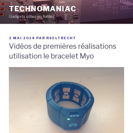
Aller
TECHNOMANIAC
au
Gadgets utiles ou futiles
contenu
principal
PUBLIÉ
2 MAI 2014
PAR
RSELTRECHT
LE
Vidéos de premières réalisations
utilisation le bracelet Myo