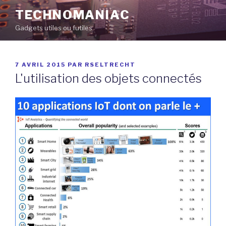
Aller
TECHNOMANIAC
au
Gadgets utiles ou futiles
contenu
principal
PUBLIÉ
7 AVRIL 2015
PAR
RSELTRECHT
LE
L'utilisation des objets connectés