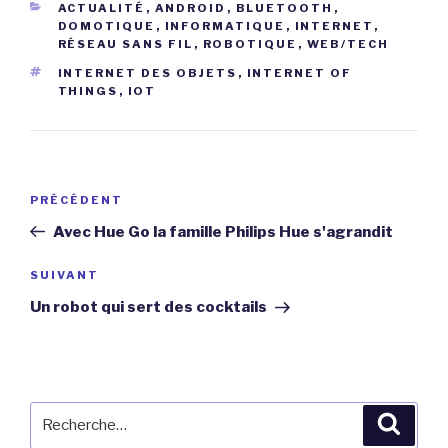
CATÉGORIES
ACTUALITÉ
,
ANDROID
,
BLUETOOTH
,
DOMOTIQUE
,
INFORMATIQUE
,
INTERNET
,
RÉSEAU SANS FIL
,
ROBOTIQUE
,
WEB/TECH
ÉTIQUETTES
INTERNET DES OBJETS
,
INTERNET OF
THINGS
,
IOT
Navigation
Article
PRÉCÉDENT
de
précédent
Avec Hue Go la famille Philips Hue s'agrandit
l’article
Article
SUIVANT
suivant
Un robot qui sert des cocktails
Recherche
Reche
pour