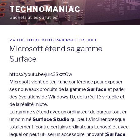
Aller
TECHNOMANIAC
au
Gadgets utiles ou futiles
contenu
principal
PUBLIÉ
26 OCTOBRE 2016
PAR
RSELTRECHT
LE
Microsoft étend sa gamme
Surface
https://youtu.be/jurc3SxztGw
Microsoft vient de tenir une conférence pour exposer
ses nouveaux produits de la gamme
Surface
et parler
des évolutions de Windows 10, de la réalité virtuelle et
de la réalité mixte.
La gamme s’étend avec un ordinateur de bureau tout en
un nommé
Surface Studio
qui peut s’incliner presque
totalement (contre certains ordinateurs Lenovo) et avec
lequel on peut utiliser un accessoire innovant (
Surface