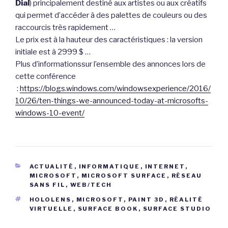
Dial
) principalement destiné aux artistes ou aux créatifs
qui permet d’accéder à des palettes de couleurs ou des
raccourcis très rapidement …
Le prix est à la hauteur des caractéristiques : la version
initiale est à 2999 $ …
Plus d’informationssur l’ensemble des annonces lors de
cette conférence
:
https://blogs.windows.com/windowsexperience/2016/
10/26/ten-things-we-announced-today-at-microsofts-
windows-10-event/
CATÉGORIES
ACTUALITÉ
,
INFORMATIQUE
,
INTERNET
,
MICROSOFT
,
MICROSOFT SURFACE
,
RÉSEAU
SANS FIL
,
WEB/TECH
ÉTIQUETTES
HOLOLENS
,
MICROSOFT
,
PAINT 3D
,
RÉALITÉ
VIRTUELLE
,
SURFACE BOOK
,
SURFACE STUDIO