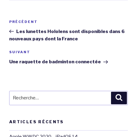
Navigation
Article
PRÉCÉDENT
de
précédent
Les lunettes Hololens sont disponibles dans 6
l’article
nouveaux pays dont la France
Article
SUIVANT
suivant
Une raquette de badminton connectée
Recherche
Reche
pour
:
ARTICLES RÉCENTS
Apple WWDC 2020 – iPadOS 14