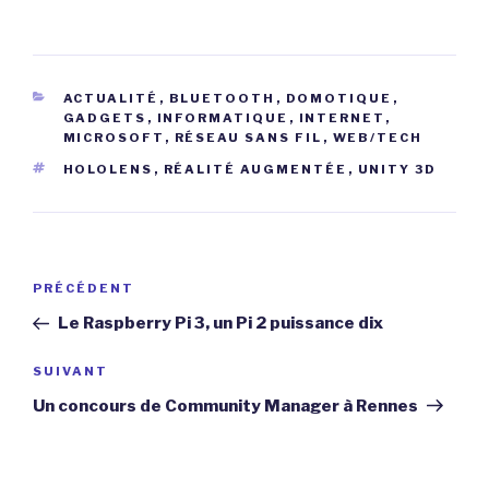
CATÉGORIES
ACTUALITÉ
,
BLUETOOTH
,
DOMOTIQUE
,
GADGETS
,
INFORMATIQUE
,
INTERNET
,
MICROSOFT
,
RÉSEAU SANS FIL
,
WEB/TECH
ÉTIQUETTES
HOLOLENS
,
RÉALITÉ AUGMENTÉE
,
UNITY 3D
Navigation
Article
PRÉCÉDENT
de
précédent
Le Raspberry Pi 3, un Pi 2 puissance dix
l’article
Article
SUIVANT
suivant
Un concours de Community Manager à Rennes