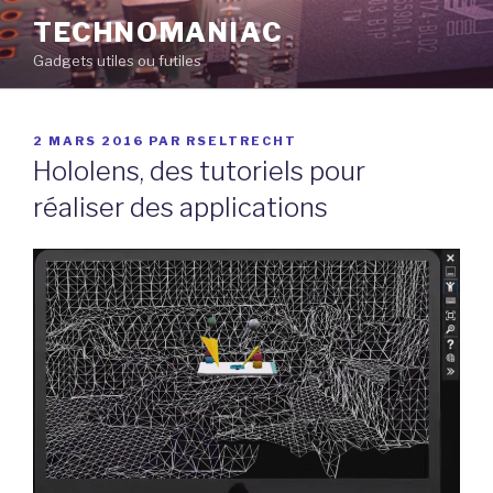
Aller
TECHNOMANIAC
au
Gadgets utiles ou futiles
contenu
principal
PUBLIÉ
2 MARS 2016
PAR
RSELTRECHT
LE
Hololens, des tutoriels pour
réaliser des applications