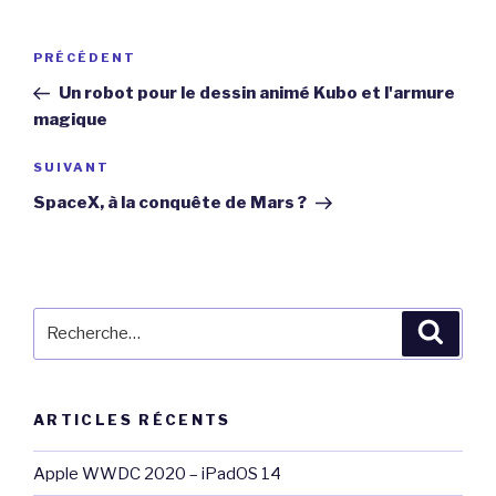
Navigation
Article
PRÉCÉDENT
de
précédent
Un robot pour le dessin animé Kubo et l'armure
l’article
magique
Article
SUIVANT
suivant
SpaceX, à la conquête de Mars ?
Recherche
Reche
pour
:
ARTICLES RÉCENTS
Apple WWDC 2020 – iPadOS 14