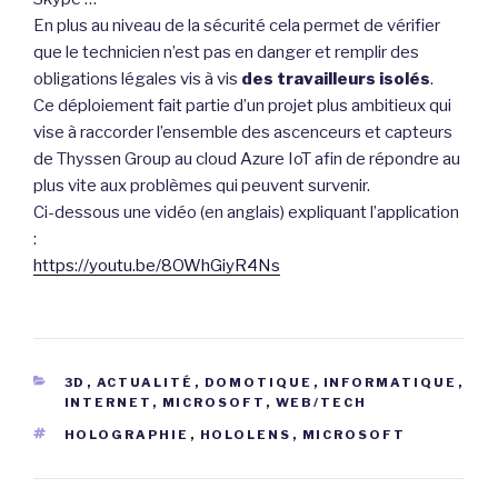
En plus au niveau de la sécurité cela permet de vérifier
que le technicien n’est pas en danger et remplir des
obligations légales vis à vis
des travailleurs isolés
.
Ce déploiement fait partie d’un projet plus ambitieux qui
vise à raccorder l’ensemble des ascenceurs et capteurs
de Thyssen Group au cloud Azure IoT afin de répondre au
plus vite aux problèmes qui peuvent survenir.
Ci-dessous une vidéo (en anglais) expliquant l’application
:
https://youtu.be/8OWhGiyR4Ns
CATÉGORIES
3D
,
ACTUALITÉ
,
DOMOTIQUE
,
INFORMATIQUE
,
INTERNET
,
MICROSOFT
,
WEB/TECH
ÉTIQUETTES
HOLOGRAPHIE
,
HOLOLENS
,
MICROSOFT