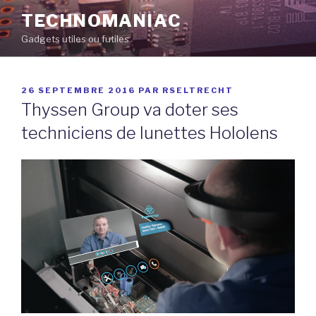
Aller
TECHNOMANIAC
au
Gadgets utiles ou futiles
contenu
principal
PUBLIÉ
26 SEPTEMBRE 2016
PAR
RSELTRECHT
LE
Thyssen Group va doter ses
techniciens de lunettes Hololens