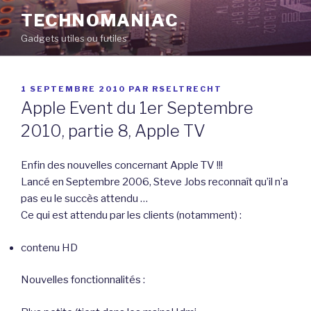
Aller
TECHNOMANIAC
au
Gadgets utiles ou futiles
contenu
principal
PUBLIÉ
1 SEPTEMBRE 2010
PAR
RSELTRECHT
LE
Apple Event du 1er Septembre
2010, partie 8, Apple TV
Enfin des nouvelles concernant Apple TV !!!
Lancé en Septembre 2006, Steve Jobs reconnaît qu’il n’a
pas eu le succès attendu …
Ce qui est attendu par les clients (notamment) :
contenu HD
Nouvelles fonctionnalités :