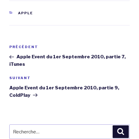
CATÉGORIES
APPLE
Navigation
Article
PRÉCÉDENT
de
précédent
Apple Event du 1er Septembre 2010, partie 7,
l’article
iTunes
Article
SUIVANT
suivant
Apple Event du 1er Septembre 2010, partie 9,
ColdPlay
Recherche
Reche
pour