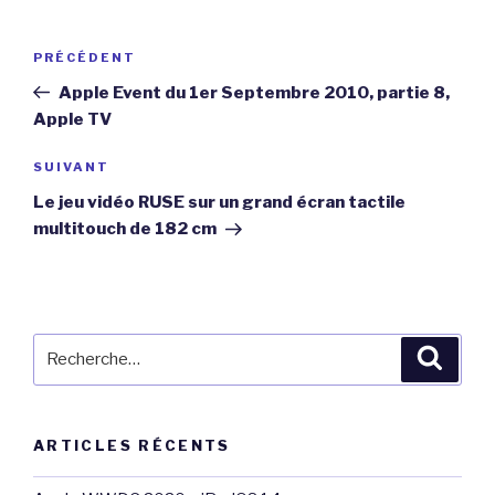
Navigation
Article
PRÉCÉDENT
de
précédent
Apple Event du 1er Septembre 2010, partie 8,
l’article
Apple TV
Article
SUIVANT
suivant
Le jeu vidéo RUSE sur un grand écran tactile
multitouch de 182 cm
Recherche
Reche
pour
:
ARTICLES RÉCENTS