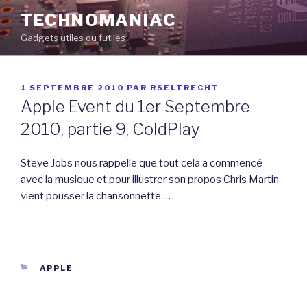
Aller
TECHNOMANIAC
au
Gadgets utiles ou futiles
contenu
principal
PUBLIÉ
1 SEPTEMBRE 2010
PAR
RSELTRECHT
LE
Apple Event du 1er Septembre
2010, partie 9, ColdPlay
Steve Jobs nous rappelle que tout cela a commencé
avec la musique et pour illustrer son propos Chris Martin
vient pousser la chansonnette …
CATÉGORIES
APPLE