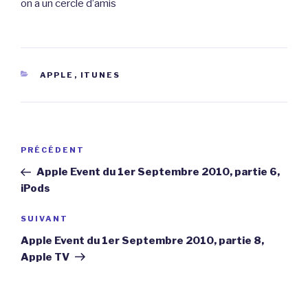
on a un cercle d’amis
CATÉGORIES
APPLE
,
ITUNES
Navigation
Article
PRÉCÉDENT
de
précédent
Apple Event du 1er Septembre 2010, partie 6,
l’article
iPods
Article
SUIVANT
suivant
Apple Event du 1er Septembre 2010, partie 8,
Apple TV