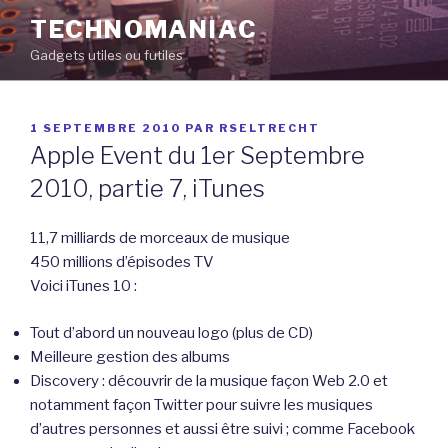
Aller
TECHNOMANIAC
au
Gadgets utiles ou futiles
contenu
principal
PUBLIÉ
1 SEPTEMBRE 2010
PAR
RSELTRECHT
LE
Apple Event du 1er Septembre
2010, partie 7, iTunes
11,7 milliards de morceaux de musique
450 millions d’épisodes TV
Voici iTunes 10 :
Tout d’abord un nouveau logo (plus de CD)
Meilleure gestion des albums
Discovery : découvrir de la musique façon Web 2.0 et
notamment façon Twitter pour suivre les musiques
d’autres personnes et aussi être suivi ; comme Facebook