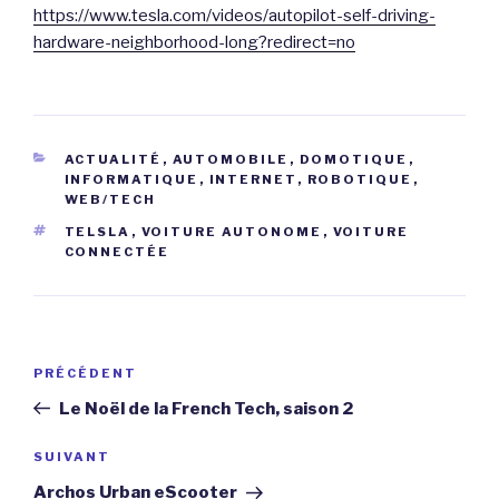
https://www.tesla.com/videos/autopilot-self-driving-
hardware-neighborhood-long?redirect=no
CATÉGORIES
ACTUALITÉ
,
AUTOMOBILE
,
DOMOTIQUE
,
INFORMATIQUE
,
INTERNET
,
ROBOTIQUE
,
WEB/TECH
ÉTIQUETTES
TELSLA
,
VOITURE AUTONOME
,
VOITURE
CONNECTÉE
Navigation
Article
PRÉCÉDENT
de
précédent
Le Noël de la French Tech, saison 2
l’article
Article
SUIVANT
suivant
Archos Urban eScooter