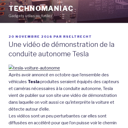
Aller
TECHNOMANIAC
au
Gadgets utiles ou futiles
contenu
principal
PUBLIÉ
20 NOVEMBRE 2016
PAR
RSELTRECHT
LE
Une vidéo de démonstration de la
conduite autonome Tesla
Après avoir annoncé en octobre que l’ensemble des
véhicules
Tesla
produites seraient équipés des capteurs
et caméras nécessaires à la conduite autonome, Tesla
vient de publier sur son site une vidéo de démonstration
dans laquelle on voit aussi ce qu’interpréte la voiture et
détecte autour d’elle.
Les vidéos sont un peu perturbantes car elles sont
diffusées en accéléré pour que l’on puisse voir le chemin