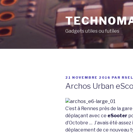
Aller
au
TECHNOM
contenu
principal
Gadgets utiles ou futiles
PUBLIÉ
21 NOVEMBRE 2016
PAR
RSE
LE
Archos Urban eSco
C’est à Rennes près de la gare
déplaçant avec ce
eSooter
po
d’Octobre … J’avais été assez 
déplacement de ce nouveau typ