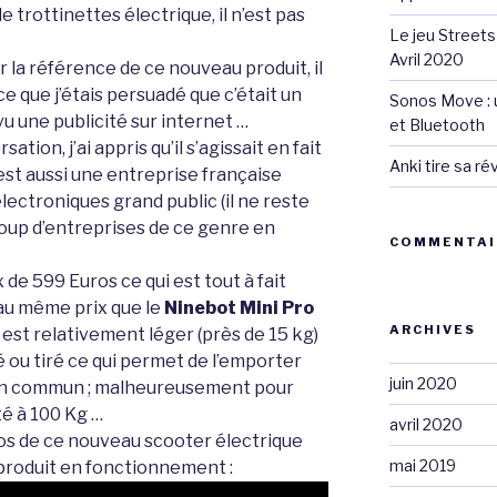
trottinettes électrique, il n’est pas
Le jeu Streets
Avril 2020
r la référence de ce nouveau produit, il
e que j’étais persuadé que c’était un
Sonos Move : u
vu une publicité sur internet …
et Bluetooth
ation, j’ai appris qu’il s’agissait en fait
Anki tire sa r
est aussi une entreprise française
lectroniques grand public (il ne reste
up d’entreprises de ce genre en
COMMENTAI
 de 599 Euros ce qui est tout à fait
 au même prix que le
Ninebot Mini Pro
ARCHIVES
 il est relativement léger (près de 15 kg)
é ou tiré ce qui permet de l’emporter
juin 2020
 en commun ; malheureusement pour
té à 100 Kg …
avril 2020
os de ce nouveau scooter électrique
mai 2019
 produit en fonctionnement :