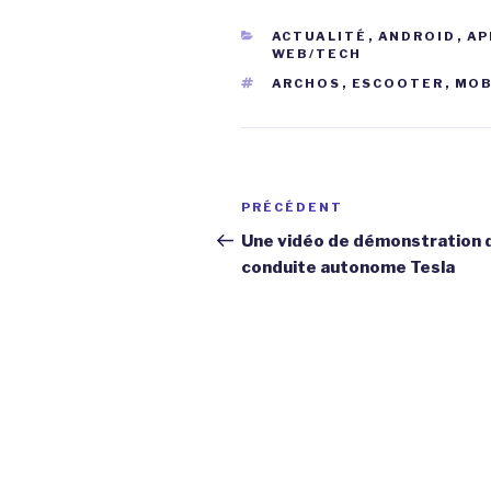
CATÉGORIES
ACTUALITÉ
,
ANDROID
,
AP
WEB/TECH
ÉTIQUETTES
ARCHOS
,
ESCOOTER
,
MOB
Navigation
Article
PRÉCÉDENT
de
précédent
Une vidéo de démonstration d
conduite autonome Tesla
l’article