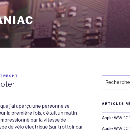
ANIAC
LTRECHT
Recherche
oter
pour
:
ARTICLES R
 que j’ai aperçu une personne se
ur la première fois, c’était un matin
Apple WWDC 2
impressionné par la vitesse de
e de vélo électrique (sur trottoir car
Apple WWDC 2