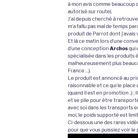
à mon avis comme beaucoup de 
autorisé sur route).
J’ai depuis cherché à retrouve
m’a fallu pas mal de temps parc
produit de Parrot dont j’avais 
Et là ce matin lors d’une convers
d’une conception
Archos
qui 
spécialisée dans les produits é
malheureusement plus beauco
France …).
Le produit est annoncé au prix
raisonnable et ce qui le place
(quand il est en promotion ..) ;
et se plie pour être transport
avec soi dans les transports
moi, le poids supporté est limi
Ci-dessous une des rares vidé
pour que vous puissiez voir le