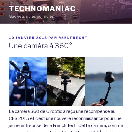
Aller
TECHNOMANIAC
au
Gadgets utiles ou futiles
contenu
principal
PUBLIÉ
10 JANVIER 2015
PAR
RSELTRECHT
LE
Une caméra à 360°
La caméra 360 de Giroptic a reçu une récompense au
CES 2015 et c’est une nouvelle reconnaissance pour une
jeune entreprise de la French Tech. Cette caméra, comme