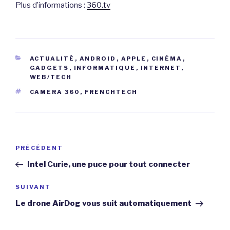
Plus d’informations :
360.tv
CATÉGORIES
ACTUALITÉ
,
ANDROID
,
APPLE
,
CINÉMA
,
GADGETS
,
INFORMATIQUE
,
INTERNET
,
WEB/TECH
ÉTIQUETTES
CAMERA 360
,
FRENCHTECH
Navigation
Article
PRÉCÉDENT
de
précédent
Intel Curie, une puce pour tout connecter
l’article
Article
SUIVANT
suivant
Le drone AirDog vous suit automatiquement