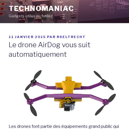
Aller
TECHNOMANIAC
au
Gadgets utiles ou futiles
contenu
principal
PUBLIÉ
11 JANVIER 2015
PAR
RSELTRECHT
LE
Le drone AirDog vous suit
automatiquement
Les drones font partie des équipements grand public qui