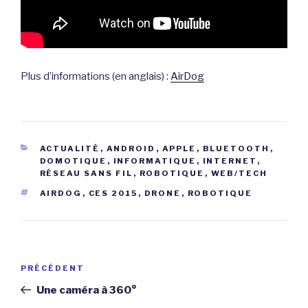
Plus d’informations (en anglais) :
AirDog
CATÉGORIES
ACTUALITÉ
,
ANDROID
,
APPLE
,
BLUETOOTH
,
DOMOTIQUE
,
INFORMATIQUE
,
INTERNET
,
RÉSEAU SANS FIL
,
ROBOTIQUE
,
WEB/TECH
ÉTIQUETTES
AIRDOG
,
CES 2015
,
DRONE
,
ROBOTIQUE
Navigation
Article
PRÉCÉDENT
de
précédent
Une caméra à 360°
l’article