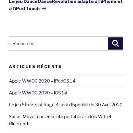
Le jeu DanceDanceRevolution adapté à l'iPhone et
à l'iPod Touch
Recherche
Reche
pour
:
ARTICLES RÉCENTS
Apple WWDC 2020 – iPadOS 14
Apple WWDC 2020 – iOS 14
Le jeu Streets of Rage 4 sera disponible le 30 Avril 2020
Sonos Move : une enceinte portable à la fois Wifi et
Bluetooth