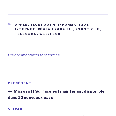
CATÉGORIES
APPLE
,
BLUETOOTH
,
INFORMATIQUE
,
INTERNET
,
RÉSEAU SANS FIL
,
ROBOTIQUE
,
TELECOMS
,
WEB/TECH
Les commentaires sont fermés.
Navigation
Article
PRÉCÉDENT
de
précédent
Microsoft Surface est maintenant disponible
l’article
dans 12 nouveaux pays
Article
SUIVANT
suivant