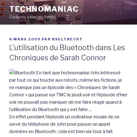
Aller
TECHNOMANIAC
au
Gadgets utiles ou futiles
contenu
principal
PUBLIÉ
6 MARS 2009
PAR
RSELTRECHT
LE
L'utilisation du Bluetooth dans Les
Chroniques de Sarah Connor
En tant que technomaniac très intéressé
par tout ce qui touche aux robots, même les fictions, je
ne manque pas un épisode des « Chroniques de Sarah
Connor » qui passe sur TMC le jeudi soir et l’épisode d’hier
soir ne pouvait pas manquer de me faire réagir quand à
l’utilisation du Bluetooth qui y est faite …
En effet pendant l’épisode un ordinateur essaie de se
servir du téléphone de John pour passer un appel
données en Bluetooth ; cela est bien sûr tout à fait