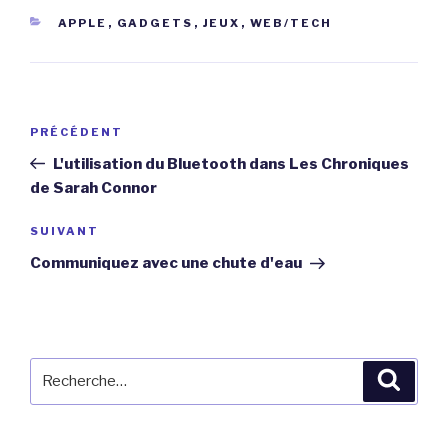
CATÉGORIES
APPLE
,
GADGETS
,
JEUX
,
WEB/TECH
Navigation
Article
PRÉCÉDENT
de
précédent
L'utilisation du Bluetooth dans Les Chroniques
l’article
de Sarah Connor
Article
SUIVANT
suivant
Communiquez avec une chute d'eau
Recherche
Reche
pour
: