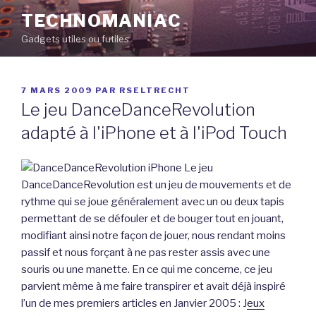
Aller
TECHNOMANIAC
au
Gadgets utiles ou futiles
contenu
principal
PUBLIÉ
7 MARS 2009
PAR
RSELTRECHT
LE
Le jeu DanceDanceRevolution
adapté à l'iPhone et à l'iPod Touch
Le jeu
DanceDanceRevolution est un jeu de mouvements et de
rythme qui se joue généralement avec un ou deux tapis
permettant de se défouler et de bouger tout en jouant,
modifiant ainsi notre façon de jouer, nous rendant moins
passif et nous forçant à ne pas rester assis avec une
souris ou une manette. En ce qui me concerne, ce jeu
parvient même à me faire transpirer et avait déjà inspiré
l’un de mes premiers articles en Janvier 2005 : J
eux