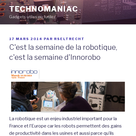
Aller
TECHNOMANIAC
au
Gadgets utiles ou futiles
contenu
principal
PUBLIÉ
17 MARS 2014
PAR
RSELTRECHT
LE
C'est la semaine de la robotique,
c'est la semaine d'Innorobo
La robotique est un enjeu industriel important pour la
France et l’Europe car les robots permettent des gains
de productivité dans les usines et aussi parce qu’ils