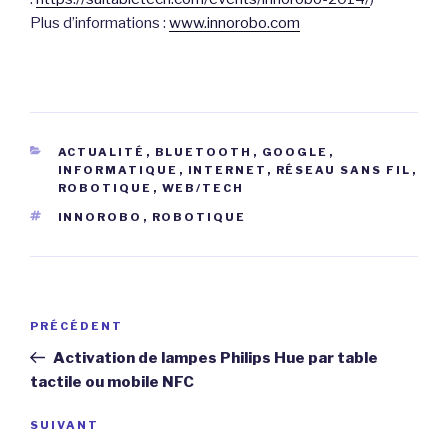
Plus d’informations :
www.innorobo.com
CATÉGORIES
ACTUALITÉ
,
BLUETOOTH
,
GOOGLE
,
INFORMATIQUE
,
INTERNET
,
RÉSEAU SANS FIL
,
ROBOTIQUE
,
WEB/TECH
ÉTIQUETTES
INNOROBO
,
ROBOTIQUE
Navigation
Article
PRÉCÉDENT
de
précédent
Activation de lampes Philips Hue par table
l’article
tactile ou mobile NFC
Article
SUIVANT