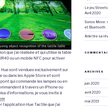
Le jeu Streets
Avril 2020
Sonos Move : u
et Bluetooth
Anki tire sa r
 que j’ai réalisée et qui utilise la table
COMMENTAI
UR40 ou un mobile NFC pour activer
ps Hue sont vendues exclusivement sur
ARCHIVES
re ou dans les Apple Store et sont
le pont qui commande les lampes ou en
juin 2020
e commandent à travers un iPhone ou
avril 2020
plus d’informations, je vous invite à
com
mai 2019
er l’application Hue Tactile que j’ai