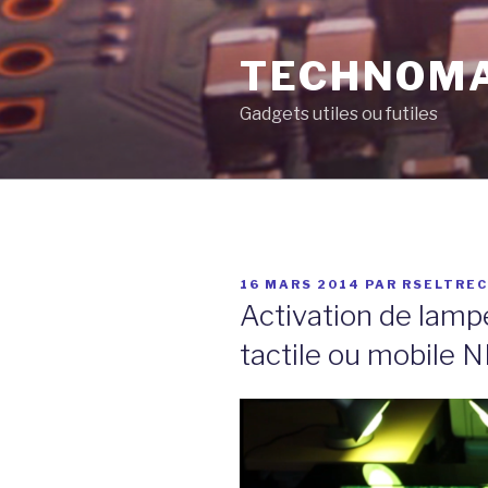
Aller
au
TECHNOM
contenu
principal
Gadgets utiles ou futiles
PUBLIÉ
16 MARS 2014
PAR
RSELTRE
LE
Activation de lampe
tactile ou mobile 