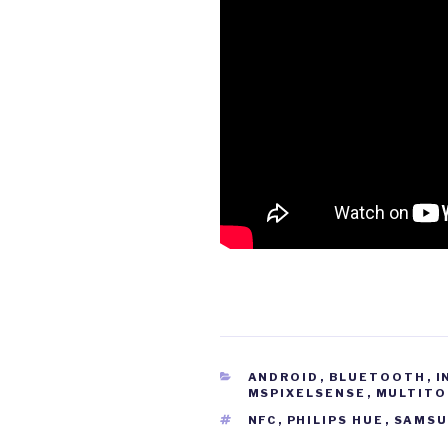
CATÉGORIES
ANDROID
,
BLUETOOTH
,
I
MSPIXELSENSE
,
MULTIT
ÉTIQUETTES
NFC
,
PHILIPS HUE
,
SAMSU