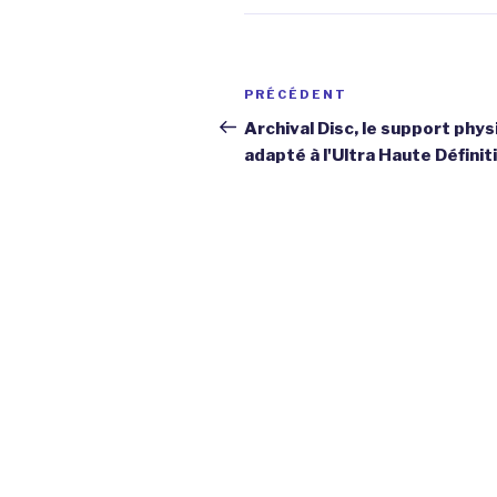
Navigation
Article
PRÉCÉDENT
de
précédent
Archival Disc, le support phy
adapté à l'Ultra Haute Définit
l’article