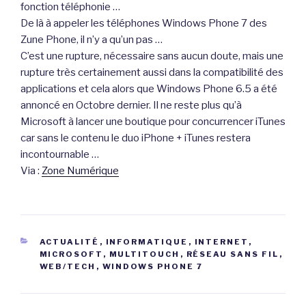
fonction téléphonie …
De là à appeler les téléphones Windows Phone 7 des
Zune Phone, il n’y a qu’un pas …
C’est une rupture, nécessaire sans aucun doute, mais une
rupture très certainement aussi dans la compatibilité des
applications et cela alors que Windows Phone 6.5 a été
annoncé en Octobre dernier. Il ne reste plus qu’à
Microsoft à lancer une boutique pour concurrencer iTunes
car sans le contenu le duo iPhone + iTunes restera
incontournable …
Via :
Zone Numérique
CATÉGORIES
ACTUALITÉ
,
INFORMATIQUE
,
INTERNET
,
MICROSOFT
,
MULTITOUCH
,
RÉSEAU SANS FIL
,
WEB/TECH
,
WINDOWS PHONE 7