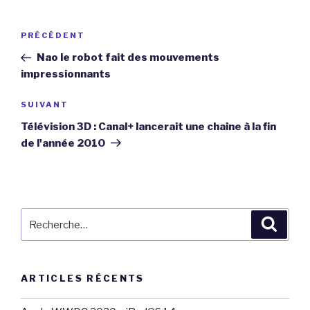
Navigation
Article
PRÉCÉDENT
de
précédent
Nao le robot fait des mouvements
l’article
impressionnants
Article
SUIVANT
suivant
Télévision 3D : Canal+ lancerait une chaine à la fin
de l'année 2010
Recherche
Reche
pour
:
ARTICLES RÉCENTS