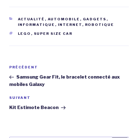
CATÉGORIES
ACTUALITÉ
,
AUTOMOBILE
,
GADGETS
,
INFORMATIQUE
,
INTERNET
,
ROBOTIQUE
ÉTIQUETTES
LEGO
,
SUPER SIZE CAR
Navigation
Article
PRÉCÉDENT
de
précédent
Samsung Gear Fit, le bracelet connecté aux
l’article
mobiles Galaxy
Article
SUIVANT
suivant
Kit Estimote Beacon