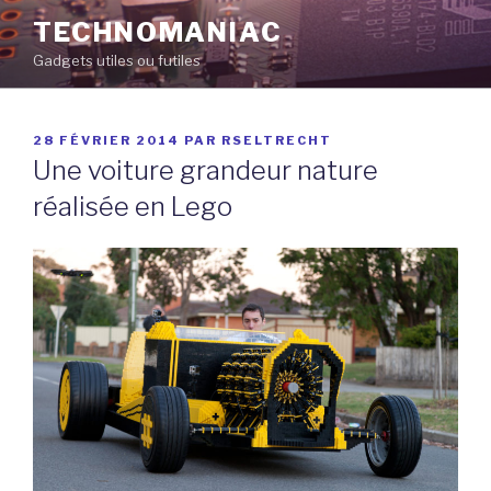
Aller
TECHNOMANIAC
au
Gadgets utiles ou futiles
contenu
principal
PUBLIÉ
28 FÉVRIER 2014
PAR
RSELTRECHT
LE
Une voiture grandeur nature
réalisée en Lego