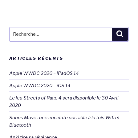
Recherche
Reche
pour
:
ARTICLES RÉCENTS
Apple WWDC 2020 – iPadOS 14
Apple WWDC 2020 – iOS 14
Le jeu Streets of Rage 4 sera disponible le 30 Avril
2020
Sonos Move : une enceinte portable à la fois Wifi et
Bluetooth
Anki tire sa révérence