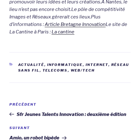
promouvoir leurs idées et leurs créations.
A Nantes, le
lieu n’est pas encore choisit.
Le pôle de compétitivité
Images et Réseaux gérerait ces lieux.
Plus
d’informations :
Article Bretagne Innovation
Le site de
La Cantine à Paris :
La cantine
CATÉGORIES
ACTUALITÉ
,
INFORMATIQUE
,
INTERNET
,
RÉSEAU
SANS FIL
,
TELECOMS
,
WEB/TECH
Navigation
Article
PRÉCÉDENT
de
précédent
Sfr Jeunes Talents Innovation : deuxième édition
l’article
Article
SUIVANT
suivant
Amio, un robot bipède