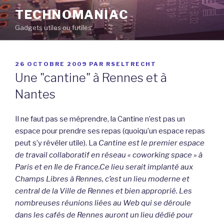
Aller
TECHNOMANIAC
au
Gadgets utiles ou futiles
contenu
principal
PUBLIÉ
26 OCTOBRE 2009
PAR
RSELTRECHT
LE
Une "cantine" à Rennes et à
Nantes
Il ne faut pas se méprendre, la Cantine n’est pas un
espace pour prendre ses repas (quoiqu’un espace repas
peut s’y révéler utile). La
Cantine est le premier espace
de travail collaboratif en réseau « coworking space » à
Paris et en Ile de France.
Ce lieu serait implanté aux
Champs Libres à Rennes, c’est un lieu moderne et
central de la Ville de Rennes et bien approprié. Les
nombreuses réunions liées au Web qui se déroule
dans les cafés de Rennes auront un lieu dédié pour