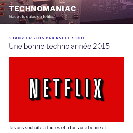
Aller
TECHNOMANIAC
au
Gadgets utiles ou futiles
contenu
principal
PUBLIÉ
1 JANVIER 2015
PAR
RSELTRECHT
LE
Une bonne techno année 2015
Je vous souhaite à toutes et à tous une bonne et