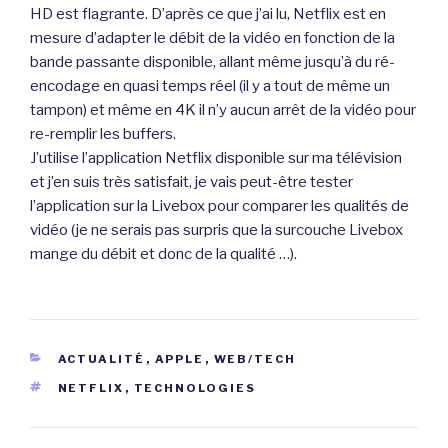
HD est flagrante. D’après ce que j’ai lu, Netflix est en
mesure d’adapter le débit de la vidéo en fonction de la
bande passante disponible, allant même jusqu’à du ré-
encodage en quasi temps réel (il y a tout de même un
tampon) et même en 4K il n’y aucun arrêt de la vidéo pour
re-remplir les buffers.
J’utilise l’application Netflix disponible sur ma télévision
et j’en suis très satisfait, je vais peut-être tester
l’application sur la Livebox pour comparer les qualités de
vidéo (je ne serais pas surpris que la surcouche Livebox
mange du débit et donc de la qualité …).
CATÉGORIES
ACTUALITÉ
,
APPLE
,
WEB/TECH
ÉTIQUETTES
NETFLIX
,
TECHNOLOGIES