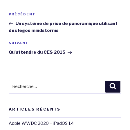
Navigation
Article
PRÉCÉDENT
de
précédent
Un système de prise de panoramique utilisant
l’article
des legos mindstorms
Article
SUIVANT
suivant
Qu'attendre du CES 2015
Recherche
Reche
pour
:
ARTICLES RÉCENTS
Apple WWDC 2020 – iPadOS 14