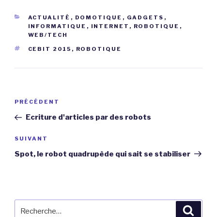
CATÉGORIES
ACTUALITÉ
,
DOMOTIQUE
,
GADGETS
,
INFORMATIQUE
,
INTERNET
,
ROBOTIQUE
,
WEB/TECH
ÉTIQUETTES
CEBIT 2015
,
ROBOTIQUE
Navigation
Article
PRÉCÉDENT
de
précédent
Ecriture d'articles par des robots
l’article
Article
SUIVANT
suivant
Spot, le robot quadrupède qui sait se stabiliser
Recherche
Reche
pour