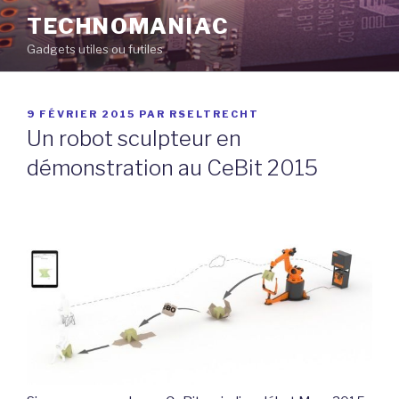
Aller
TECHNOMANIAC
au
Gadgets utiles ou futiles
contenu
principal
PUBLIÉ
9 FÉVRIER 2015
PAR
RSELTRECHT
LE
Un robot sculpteur en
démonstration au CeBit 2015