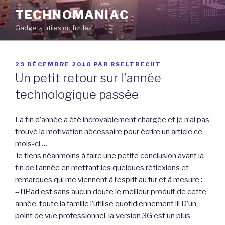
Aller
TECHNOMANIAC
au
Gadgets utiles ou futiles
contenu
principal
PUBLIÉ
29 DÉCEMBRE 2010
PAR
RSELTRECHT
LE
Un petit retour sur l'année
technologique passée
La fin d’année a été incroyablement chargée et je n’ai pas
trouvé la motivation nécessaire pour écrire un article ce
mois-ci …
Je tiens néanmoins à faire une petite conclusion avant la
fin de l’année en mettant les quelques réflexions et
remarques qui me viennent à l’esprit au fur et à mesure :
– l’iPad est sans aucun doute le meilleur produit de cette
année, toute la famille l’utilise quotidiennement !!! D’un
point de vue professionnel, la version 3G est un plus