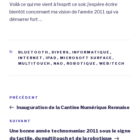
Voilà ce qui me vient à l’esprit ce soir, j’espère écrire
bientôt concernant ma vision de l’année 2011 qui va
démarrer fort …
CATÉGORIES
BLUETOOTH
,
DIVERS
,
INFORMATIQUE
,
INTERNET
,
IPAD
,
MICROSOFT SURFACE
,
MULTITOUCH
,
NAO
,
ROBOTIQUE
,
WEB/TECH
Navigation
Article
PRÉCÉDENT
de
précédent
Inauguration de la Cantine Numérique Rennaise
l’article
Article
SUIVANT
suivant
Une bonne année technomaniac 2011 sous le signe
du tactile, du multitouch et de la robotique