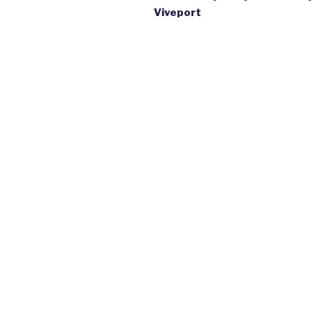
Viveport
l’article