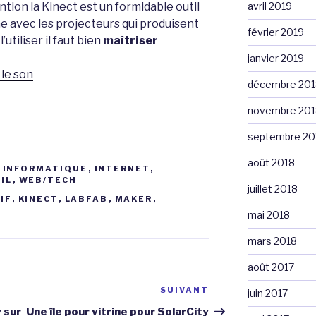
tion la Kinect est un formidable outil
avril 2019
ne avec les projecteurs qui produisent
février 2019
utiliser il faut bien
maîtriser
janvier 2019
le son
décembre 201
novembre 201
septembre 20
août 2018
,
INFORMATIQUE
,
INTERNET
,
IL
,
WEB/TECH
juillet 2018
IF
,
KINECT
,
LABFAB
,
MAKER
,
mai 2018
mars 2018
août 2017
SUIVANT
Article
juin 2017
suivant
 sur
Une île pour vitrine pour SolarCity