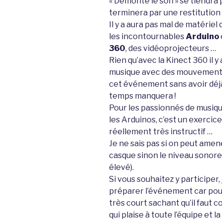
« Démonte le son » se tiendra
terminera par une restitution 
Il y a aura pas mal de matériel 
les incontournables
Arduino
360
, des vidéoprojecteurs …
Rien qu’avec la Kinect 360 il y
musique avec des mouvements v
cet événement sans avoir déjà 
temps manquera !
Pour les passionnés de musique
les Arduinos, c’est un exerci
réellement très instructif …
Je ne sais pas si on peut amen
casque sinon le niveau sonor
élevé).
Si vous souhaitez y participer
préparer l’événement car pour
très court sachant qu’il faut c
qui plaise à toute l’équipe et 