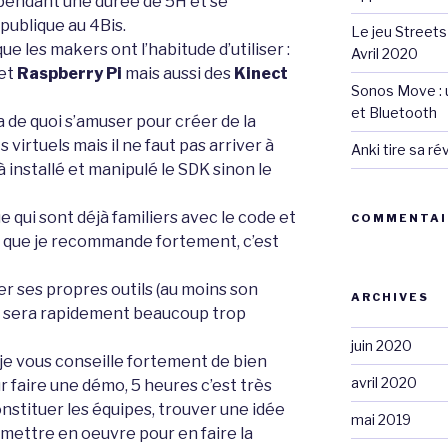
 pendant une durée de 5H et se
publique au 4Bis.
Le jeu Streets
que les makers ont l’habitude d’utiliser :
Avril 2020
et
Raspberry Pi
mais aussi des
Kinect
Sonos Move : u
et Bluetooth
 a de quoi s’amuser pour créer de la
irtuels mais il ne faut pas arriver à
Anki tire sa r
installé et manipulé le SDK sinon le
 qui sont déjà familiers avec le code et
COMMENTAI
ce que je recommande fortement, c’est
er ses propres outils (au moins son
ARCHIVES
e sera rapidement beaucoup trop
juin 2020
, je vous conseille fortement de bien
avril 2020
 faire une démo, 5 heures c’est très
onstituer les équipes, trouver une idée
mai 2019
la mettre en oeuvre pour en faire la