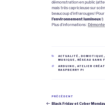
démonstration en public (atten
mais très capricieuse sur scè
beaucoup d’infrarouges ! Pour l’
l’environnement lumineux
!)
Plus d’informations :
Démonte 
CATÉGORIES
ACTUALITÉ
,
DOMOTIQUE
MUSIQUE
,
RÉSEAU SANS F
ÉTIQUETTES
ARDUINO
,
ATELIER CRÉAT
RASPBERRY PI
Navigation
Article
PRÉCÉDENT
de
précédent
Black Friday et Cyber Monday