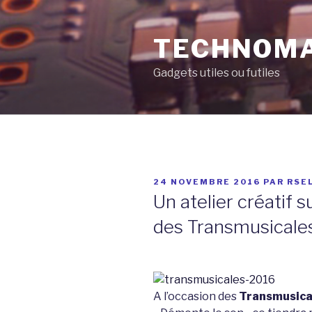
Aller
au
TECHNOM
contenu
principal
Gadgets utiles ou futiles
PUBLIÉ
24 NOVEMBRE 2016
PAR
RSE
LE
Un atelier créatif 
des Transmusicale
A l’occasion des
Transmusica